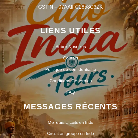
GSTIN – 07AAIFC2858C3ZK
LIENS UTILES
Sobre Nosotros
Contact
Politique de confidentialité
Conditions Générales
FAQ
MESSAGES RÉCENTS
Meilleurs circuits en Inde
Circuit en groupe en Inde