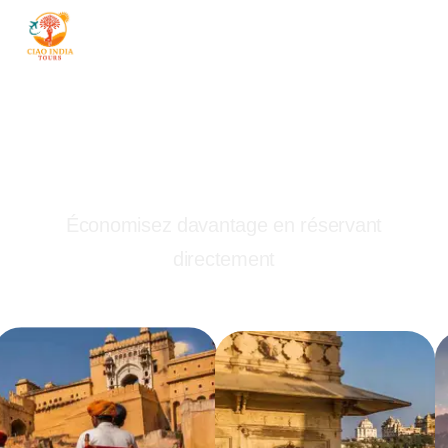
ciaoindiatours
Prix directs. Sans
intermédiaires.
Économisez davantage en réservant
directement