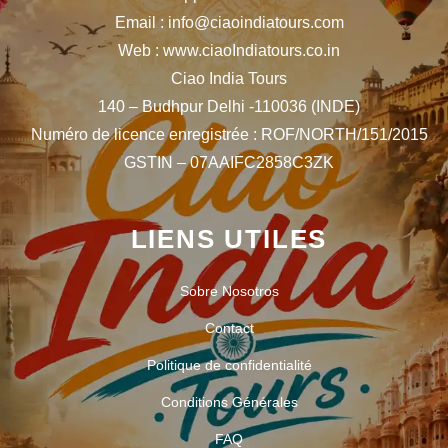
Email : info@ciaoindiatours.com
Web : www.ciaoIndiatours.co.in
Ciao India Tours
140 – Budhpur Delhi -110036 (INDE)
Numéro de licence enregistrée : ROF/NORTH/151/2015
GSTIN – 07AAIFC2858C3ZK
LIENS UTILES
Sobre Nosotros
Contact
Politique de confidentialité
Conditions Générales
FAQ