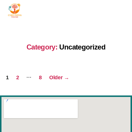
ciaoindiatours
Category:
Uncategorized
Posts
…
1
2
8
Older
→
pagination