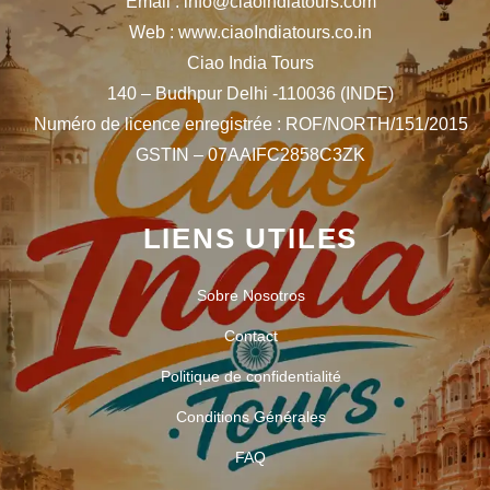
Email : info@ciaoindiatours.com
Web : www.ciaoIndiatours.co.in
Ciao India Tours
140 – Budhpur Delhi -110036 (INDE)
Numéro de licence enregistrée : ROF/NORTH/151/2015
GSTIN – 07AAIFC2858C3ZK
LIENS UTILES
Sobre Nosotros
Contact
Politique de confidentialité
Conditions Générales
FAQ