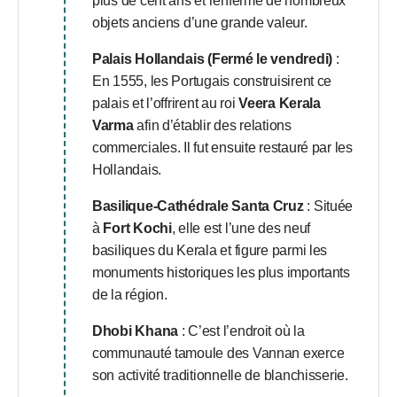
plus de cent ans et renferme de nombreux
objets anciens d’une grande valeur.
Palais Hollandais (Fermé le vendredi)
:
En 1555, les Portugais construisirent ce
palais et l’offrirent au roi
Veera Kerala
Varma
afin d’établir des relations
commerciales. Il fut ensuite restauré par les
Hollandais.
Basilique-Cathédrale Santa Cruz
: Située
à
Fort Kochi
, elle est l’une des neuf
basiliques du Kerala et figure parmi les
monuments historiques les plus importants
de la région.
Dhobi Khana
: C’est l’endroit où la
communauté tamoule des Vannan exerce
son activité traditionnelle de blanchisserie.