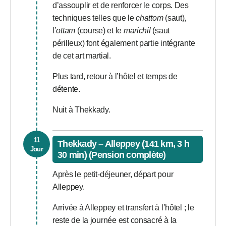
d’assouplir et de renforcer le corps. Des
techniques telles que le
chattom
(saut),
l’
ottam
(course) et le
marichil
(saut
périlleux) font également partie intégrante
de cet art martial.
Plus tard, retour à l’hôtel et temps de
détente.
Nuit à Thekkady.
11
Thekkady – Alleppey (141 km, 3 h
Jour
30 min) (Pension complète)
Après le petit-déjeuner, départ pour
Alleppey.
Arrivée à Alleppey et transfert à l’hôtel ; le
reste de la journée est consacré à la