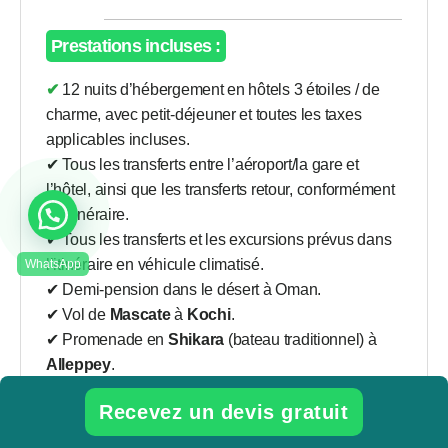
Prestations incluses :
✔ 12 nuits d’hébergement en hôtels 3 étoiles / de
charme, avec petit-déjeuner et toutes les taxes
applicables incluses.
✔ Tous les transferts entre l’aéroport/la gare et
l’hôtel, ainsi que les transferts retour, conformément
à l’itinéraire.
✔ Tous les transferts et les excursions prévus dans
l’itinéraire en véhicule climatisé.
✔ Demi-pension dans le désert à Oman.
✔ Vol de
Mascate
à
Kochi
.
✔ Promenade en
Shikara
(bateau traditionnel) à
Alleppey
.
✔ Une bouteille d’eau par personne et par jour.
Recevez un devis gratuit
✔ Toutes les taxes incluses.
✔ Frais de péage, de stationnement, carburant et