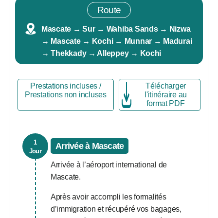
Route
Mascate → Sur → Wahiba Sands → Nizwa
→ Mascate → Kochi → Munnar → Madurai
→ Thekkady → Alleppey → Kochi
Prestations incluses /
Télécharger
Prestations non incluses
l'itinéraire au
format PDF
1
Arrivée à Mascate
Jour
Arrivée à l’aéroport international de
Mascate.
Après avoir accompli les formalités
d’immigration et récupéré vos bagages,