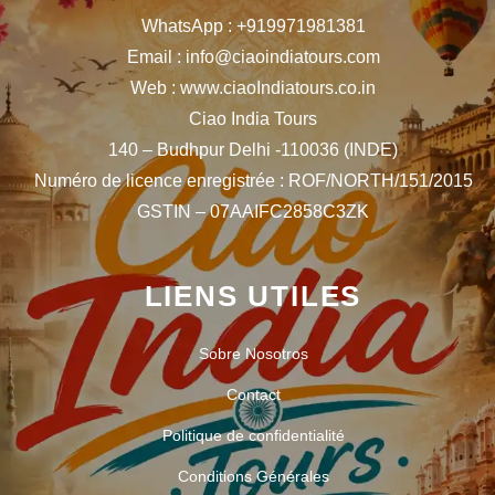
WhatsApp : +919971981381
Email : info@ciaoindiatours.com
Web : www.ciaoIndiatours.co.in
Ciao India Tours
140 – Budhpur Delhi -110036 (INDE)
Numéro de licence enregistrée : ROF/NORTH/151/2015
GSTIN – 07AAIFC2858C3ZK
LIENS UTILES
Sobre Nosotros
Contact
Politique de confidentialité
Conditions Générales