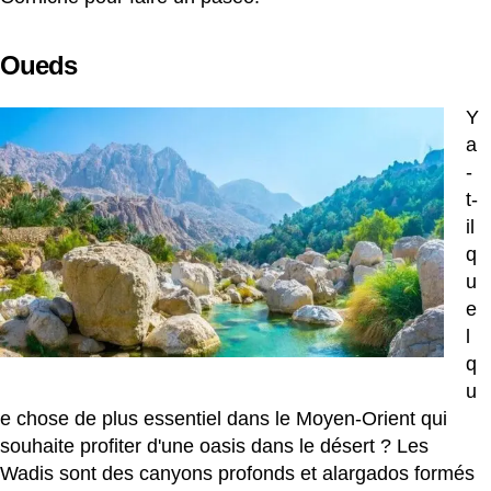
Oueds
Y
a
-
t-
il
q
u
e
l
q
u
e chose de plus essentiel dans le Moyen-Orient qui
souhaite profiter d'une oasis dans le désert ? Les
Wadis sont des canyons profonds et alargados formés