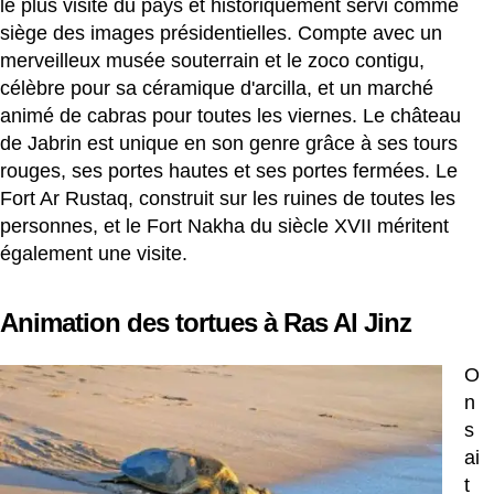
le plus visité du pays et historiquement servi comme
siège des images présidentielles. Compte avec un
merveilleux musée souterrain et le zoco contigu,
célèbre pour sa céramique d'arcilla, et un marché
animé de cabras pour toutes les viernes. Le château
de Jabrin est unique en son genre grâce à ses tours
rouges, ses portes hautes et ses portes fermées. Le
Fort Ar Rustaq, construit sur les ruines de toutes les
personnes, et le Fort Nakha du siècle XVII méritent
également une visite.
Animation des tortues à Ras Al Jinz
O
n
s
ai
t