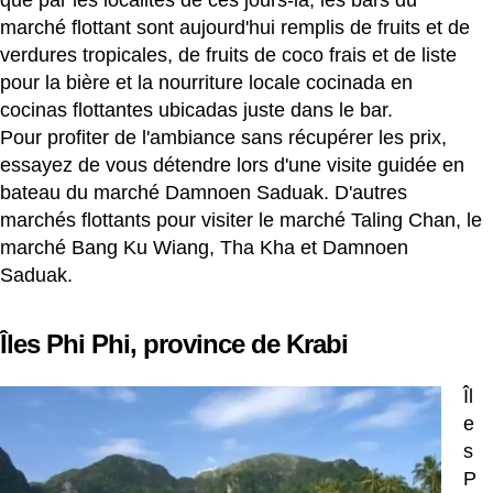
que par les localités de ces jours-là, les bars du
marché flottant sont aujourd'hui remplis de fruits et de
verdures tropicales, de fruits de coco frais et de liste
pour la bière et la nourriture locale cocinada en
cocinas flottantes ubicadas juste dans le bar.
Pour profiter de l'ambiance sans récupérer les prix,
essayez de vous détendre lors d'une visite guidée en
bateau du marché Damnoen Saduak. D'autres
marchés flottants pour visiter le marché Taling Chan, le
marché Bang Ku Wiang, Tha Kha et Damnoen
Saduak.
Îles Phi Phi, province de Krabi
Îl
e
s
P