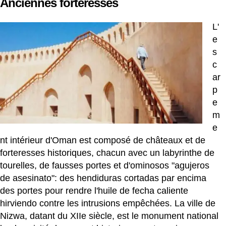
Anciennes forteresses
L'
e
s
c
ar
p
e
m
e
nt intérieur d'Oman est composé de châteaux et de
forteresses historiques, chacun avec un labyrinthe de
tourelles, de fausses portes et d'ominosos "agujeros
de asesinato": des hendiduras cortadas par encima
des portes pour rendre l'huile de fecha caliente
hirviendo contre les intrusions empêchées. La ville de
Nizwa, datant du XIIe siècle, est le monument national