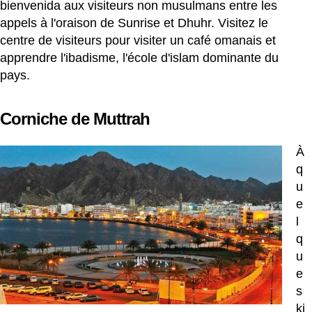
bienvenida aux visiteurs non musulmans entre les
appels à l'oraison de Sunrise et Dhuhr. Visitez le
centre de visiteurs pour visiter un café omanais et
apprendre l'ibadisme, l'école d'islam dominante du
pays.
Corniche de Muttrah
À
q
u
e
l
q
u
e
s
ki