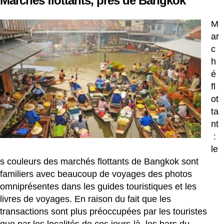
Marchés flottants, près de Bangkok
M
ar
c
h
é
fl
ot
ta
nt
:
le
s couleurs des marchés flottants de Bangkok sont
familiers avec beaucoup de voyages des photos
omniprésentes dans les guides touristiques et les
livres de voyages. En raison du fait que les
transactions sont plus préoccupées par les touristes