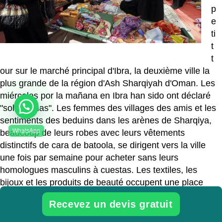
p
e
ti
t
t
our sur le marché principal d'Ibra, la deuxième ville la
plus grande de la région d'Ash Sharqiyah d'Oman. Les
miércoles por la mañana en Ibra han sido ont déclaré
"solo damas". Les femmes des villages des amis et les
sentiments des beduins dans les arènes de Sharqiya,
beaucoup de leurs robes avec leurs vêtements
distinctifs de cara de batoola, se dirigent vers la ville
une fois par semaine pour acheter sans leurs
homologues masculins à cuestas. Les textiles, les
bijoux et les produits de beauté occupent une place
occupée dans le zoco. Il y a également une section
Recevez un devis gratuit
colorée de produits fresques.