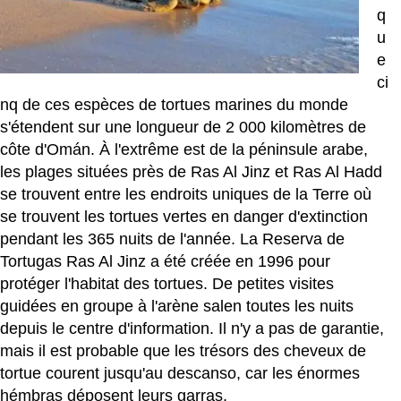
q
u
e
ci
nq de ces espèces de tortues marines du monde
s'étendent sur une longueur de 2 000 kilomètres de
côte d'Omán. À l'extrême est de la péninsule arabe,
les plages situées près de Ras Al Jinz et Ras Al Hadd
se trouvent entre les endroits uniques de la Terre où
se trouvent les tortues vertes en danger d'extinction
pendant les 365 nuits de l'année. La Reserva de
Tortugas Ras Al Jinz a été créée en 1996 pour
protéger l'habitat des tortues. De petites visites
guidées en groupe à l'arène salen toutes les nuits
depuis le centre d'information. Il n'y a pas de garantie,
mais il est probable que les trésors des cheveux de
tortue courent jusqu'au descanso, car les énormes
hémbras déposent leurs garras.