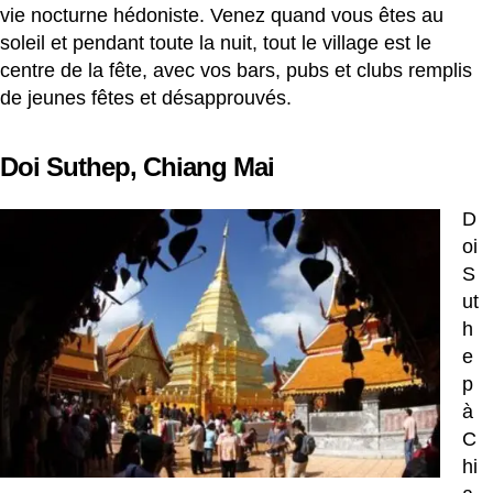
vie nocturne hédoniste. Venez quand vous êtes au
soleil et pendant toute la nuit, tout le village est le
centre de la fête, avec vos bars, pubs et clubs remplis
de jeunes fêtes et désapprouvés.
Doi Suthep, Chiang Mai
D
oi
S
ut
h
e
p
à
C
hi