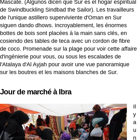
Mascate. (Algunos dicen que Sur es el hogar espiritual
de Swindbuckling Sindbad the Sailor). Les travailleurs
de l'unique astillero superviviente d'Oman en Sur
siguen dando dhows. Incroyablement, les énormes
bottes de bois sont placées à la main sans clés, en
cosiendo des tables de teca avec un cordon de fibre
de coco. Promenade sur la plage pour voir cette affaire
d'ingénierie pour vous, ou sous les escalades de
l'Atalaya d'Al Ayjah pour avoir une vue panoramique
sur les boutres et les maisons blanches de Sur.
Jour de marché à Ibra
Il
y
a
u
n