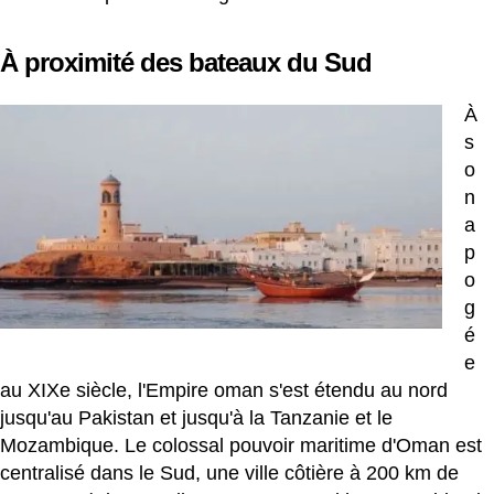
À proximité des bateaux du Sud
À
s
o
n
a
p
o
g
é
e
au XIXe siècle, l'Empire oman s'est étendu au nord
jusqu'au Pakistan et jusqu'à la Tanzanie et le
Mozambique. Le colossal pouvoir maritime d'Oman est
centralisé dans le Sud, une ville côtière à 200 km de