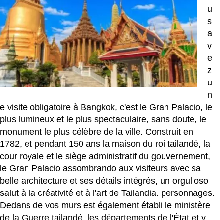
u
s
a
v
e
z
u
n
e visite obligatoire à Bangkok, c'est le Gran Palacio, le
plus lumineux et le plus spectaculaire, sans doute, le
monument le plus célèbre de la ville. Construit en
1782, et pendant 150 ans la maison du roi tailandé, la
cour royale et le siège administratif du gouvernement,
le Gran Palacio assombrando aux visiteurs avec sa
belle architecture et ses détails intégrés, un orgulloso
salut à la créativité et à l'art de Tailandia. personnages.
Dedans de vos murs est également établi le ministère
de la Guerre tailandé, les départements de l'État et y