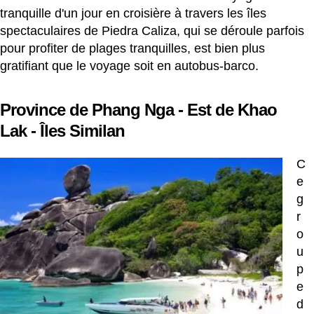
tranquille d'un jour en croisière à travers les îles
spectaculaires de Piedra Caliza, qui se déroule parfois
pour profiter de plages tranquilles, est bien plus
gratifiant que le voyage soit en autobus-barco.
Province de Phang Nga - Est de Khao
Lak - Îles Similan
C
e
g
r
o
u
p
e
d