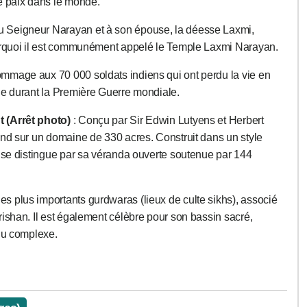
e paix dans le monde.
u Seigneur Narayan et à son épouse, la déesse Laxmi,
urquoi il est communément appelé le Temple Laxmi Narayan.
mage aux 70 000 soldats indiens qui ont perdu la vie en
ue durant la Première Guerre mondiale.
 (Arrêt photo)
: Conçu par Sir Edwin Lutyens et Herbert
end sur un domaine de 330 acres. Construit dans un style
 se distingue par sa véranda ouverte soutenue par 144
des plus importants gurdwaras (lieux de culte sikhs), associé
ishan. Il est également célèbre pour son bassin sacré,
 du complexe.