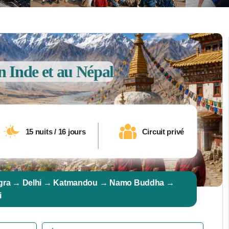
n Inde et au Népal
15 nuits / 16 jours
Circuit privé
Agra → Delhi → Katmandou → Namo Buddha →
i