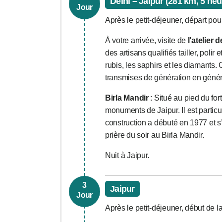
Delhi – Jaipur (281 km, 5 heu
Jour
Après le petit-déjeuner, départ pour
À votre arrivée, visite de
l’atelier 
des artisans qualifiés tailler, polir
rubis, les saphirs et les diamants.
transmises de génération en généra
Birla Mandir
: Situé au pied du for
monuments de Jaipur. Il est particu
construction a débuté en 1977 et 
prière du soir au Birla Mandir.
Nuit à Jaipur.
3
Jaipur
Jour
Après le petit-déjeuner, début de l