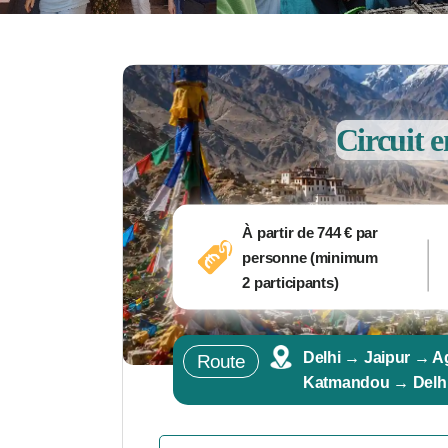
Circuit e
À partir de 744 € par
personne (minimum
2 participants)
Delhi → Jaipur → 
Route
Katmandou → Delh