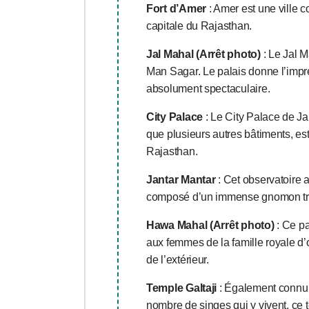
Fort d’Amer
: Amer est une ville c
capitale du Rajasthan.
Jal Mahal (Arrêt photo)
: Le Jal M
Man Sagar. Le palais donne l’impre
absolument spectaculaire.
City Palace
: Le City Palace de J
que plusieurs autres bâtiments, es
Rajasthan.
Jantar Mantar
: Cet observatoire 
composé d’un immense gnomon triang
Hawa Mahal (Arrêt photo)
: Ce pa
aux femmes de la famille royale d’o
de l’extérieur.
Temple Galtaji
: Également connu 
nombre de singes qui y vivent, ce 