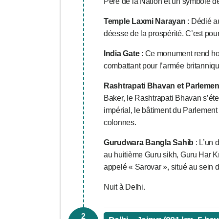
Père de la Nation et un symbole d
Temple Laxmi Narayan
: Dédié a
déesse de la prospérité. C’est po
India Gate
: Ce monument rend hom
combattant pour l’armée britanniq
Rashtrapati Bhavan et Parlement
Baker, le Rashtrapati Bhavan s’ét
impérial, le bâtiment du Parlement
colonnes.
Gurudwara Bangla Sahib
: L’un 
au huitième Guru sikh, Guru Har Kr
appelé « Sarovar », situé au sein
Nuit à Delhi.
2