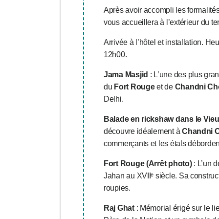
Après avoir accompli les formalité
vous accueillera à l’extérieur du te
Arrivée à l’hôtel et installation. 
12h00.
Jama Masjid
: L’une des plus gra
du
Fort Rouge
et de
Chandni C
Delhi.
Balade en rickshaw dans le Vieu
découvre idéalement à
Chandni 
commerçants et les étals débordent 
Fort Rouge (Arrêt photo)
: L’un 
Jahan au XVIIᵉ siècle. Sa construc
roupies.
Raj Ghat
: Mémorial érigé sur le 