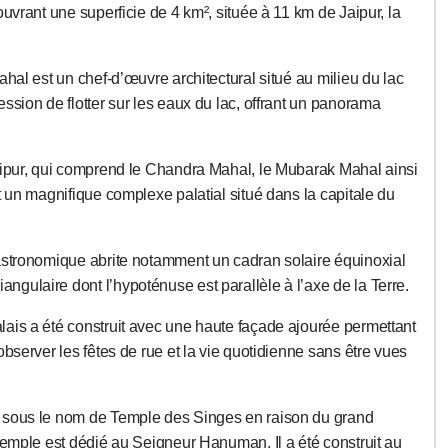
ouvrant une superficie de 4 km², située à 11 km de Jaipur, la
ahal est un chef-d’œuvre architectural situé au milieu du lac
ssion de flotter sur les eaux du lac, offrant un panorama
aipur, qui comprend le Chandra Mahal, le Mubarak Mahal ainsi
t un magnifique complexe palatial situé dans la capitale du
astronomique abrite notamment un cadran solaire équinoxial
ulaire dont l’hypoténuse est parallèle à l’axe de la Terre.
lais a été construit avec une haute façade ajourée permettant
bserver les fêtes de rue et la vie quotidienne sans être vues
sous le nom de Temple des Singes en raison du grand
temple est dédié au Seigneur Hanuman. Il a été construit au