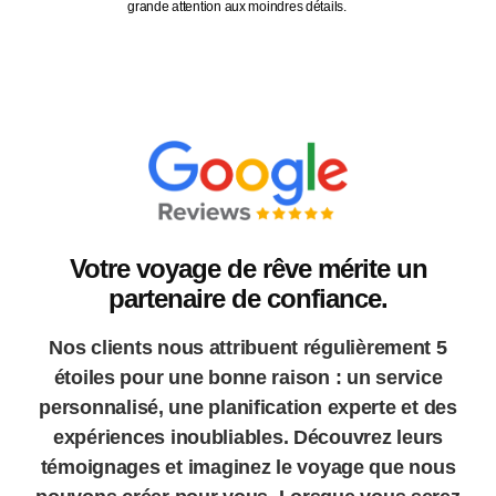
captivante. Grâce à ses 18 ans d’expérience dans le secteur et à sa
fra
connaissance approfondie de la culture indienne, il conçoit des
g
voyages sur mesure en soignant chaque détail. Amit parle italien,
espagnol et anglais.
Votre voyage de rêve mérite un
partenaire de confiance.
Nos clients nous attribuent régulièrement 5
étoiles pour une bonne raison : un service
personnalisé, une planification experte et des