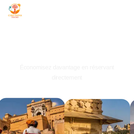
ciaoindiatours
Des expériences
authentiques, conçues pour
vous
Ne visitez pas seulement l’Inde, vivez-la
pleinement