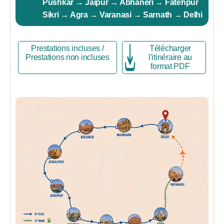
Pushkar → Jaipur → Abhaneri → Fatehpur
Sikri → Agra → Varanasi → Sarnath → Delhi
Prestations incluses /
Télécharger
Prestations non incluses
l'itinéraire au
format PDF