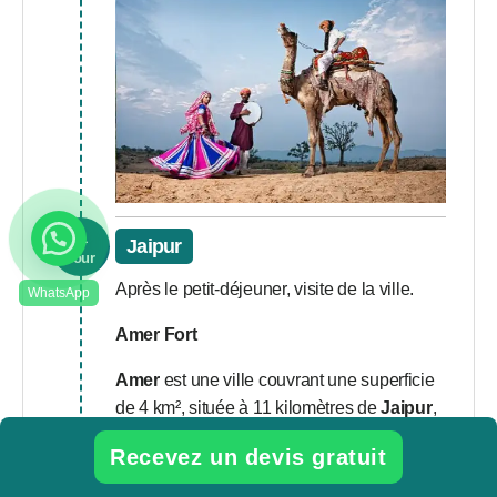
11
Jaipur
Jour
Après le petit-déjeuner, visite de la ville.
Amer Fort
Amer
est une ville couvrant une superficie
de 4 km², située à 11 kilomètres de
Jaipur
,
capitale du Rajasthan.
Recevez un devis gratuit
Jal Mahal
(Arrêt photo)