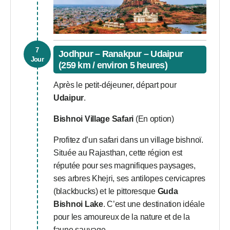
7
Jodhpur – Ranakpur – Udaipur
Jour
(259 km / environ 5 heures)
Après le petit-déjeuner, départ pour
Udaipur
.
Bishnoi Village Safari
(En option)
Profitez d’un safari dans un village bishnoï.
Située au Rajasthan, cette région est
réputée pour ses magnifiques paysages,
ses arbres Khejri, ses antilopes cervicapres
(blackbucks) et le pittoresque
Guda
Bishnoi Lake
. C’est une destination idéale
pour les amoureux de la nature et de la
faune sauvage.