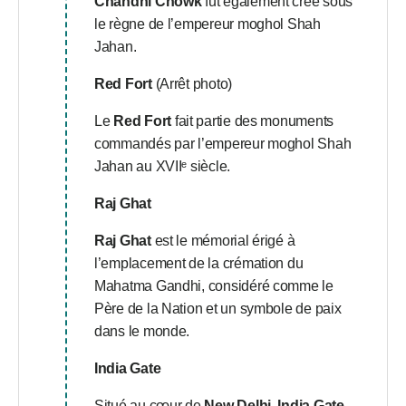
Chandni Chowk
fut également créé sous
le règne de l’empereur moghol Shah
Jahan.
Red Fort
(Arrêt photo)
Le
Red Fort
fait partie des monuments
commandés par l’empereur moghol Shah
Jahan au XVIIᵉ siècle.
Raj Ghat
Raj Ghat
est le mémorial érigé à
l’emplacement de la crémation du
Mahatma Gandhi, considéré comme le
Père de la Nation et un symbole de paix
dans le monde.
India Gate
Situé au cœur de
New Delhi
,
India Gate