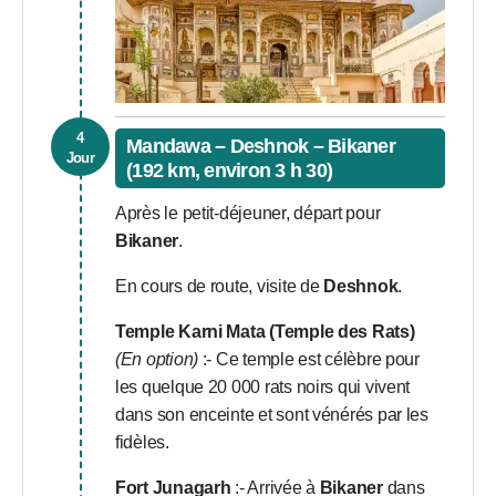
4
Mandawa – Deshnok – Bikaner
Jour
(192 km, environ 3 h 30)
Après le petit-déjeuner, départ pour
Bikaner
.
En cours de route, visite de
Deshnok
.
Temple Karni Mata (Temple des Rats)
(En option)
:- Ce temple est célèbre pour
les quelque 20 000 rats noirs qui vivent
dans son enceinte et sont vénérés par les
fidèles.
Fort Junagarh
:- Arrivée à
Bikaner
dans