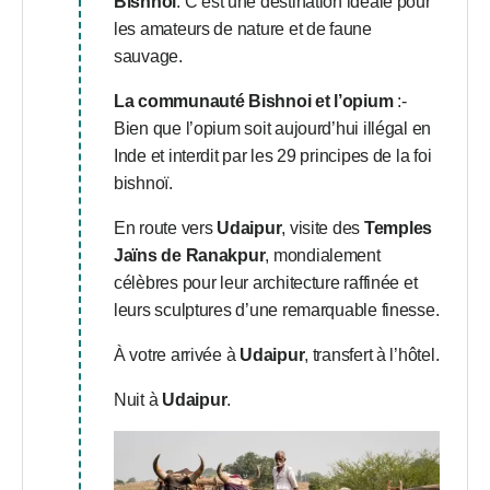
Bishnoi
. C’est une destination idéale pour
les amateurs de nature et de faune
sauvage.
La communauté Bishnoi et l’opium
:-
Bien que l’opium soit aujourd’hui illégal en
Inde et interdit par les 29 principes de la foi
bishnoï.
En route vers
Udaipur
, visite des
Temples
Jaïns de Ranakpur
, mondialement
célèbres pour leur architecture raffinée et
leurs sculptures d’une remarquable finesse.
À votre arrivée à
Udaipur
, transfert à l’hôtel.
Nuit à
Udaipur
.