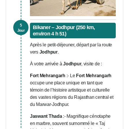
5
Bikaner – Jodhpur (250 km,
Jour
environ 4 h 51)
Après le petit-déjeuner, départ par la route
vers
Jodhpur
.
À votre arrivée à
Jodhpur
, visite de :
Fort Mehrangarh
:- Le
Fort Mehrangarh
occupe une place unique en tant que
témoin de l’histoire artistique et culturelle
des vastes régions du Rajasthan central et
du Marwar-Jodhpur.
Jaswant Thada
:- Magnifique cénotaphe
en marbre, souvent surnommé le « Taj