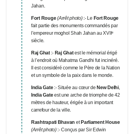
Jahan.
Fort Rouge
(Arrêt photo)
:- Le
Fort Rouge
fait partie des monuments commandés par
l’empereur moghol Shah Jahan au XVIIᵉ
siècle.
Raj Ghat
:-
Raj Ghat
est le mémorial érigé
à l’endroit où Mahatma Gandhi fut incinéré.
Il est considéré comme le Père de la Nation
et un symbole de la paix dans le monde.
India Gate
:- Située au cœur de
New Delhi
,
India Gate
est une arche de triomphe de 42
mètres de hauteur, érigée à un important
carrefour de la ville.
Rashtrapati Bhavan
et
Parliament House
(Arrêt photo)
:- Conçus par Sir Edwin