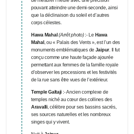
de mesurer l’heure avec une précision
pouvant atteindre une demi-seconde, ainsi
que la déclinaison du soleil et d’autres
corps célestes.
Hawa Mahal
(Arrêt photo)
:- Le
Hawa
Mahal
, ou « Palais des Vents », est l’un des
monuments emblématiques de
Jaipur
. Il fut
conçu comme une haute façade ajourée
permettant aux femmes de la famille royale
d’observer les processions et les festivités
de la rue sans être vues de l’extérieur.
Temple Galtaji
:- Ancien complexe de
temples niché au cœur des collines des
Aravalli
, célèbre pour ses bassins sacrés,
ses sources naturelles et les nombreux
singes qui y vivent.