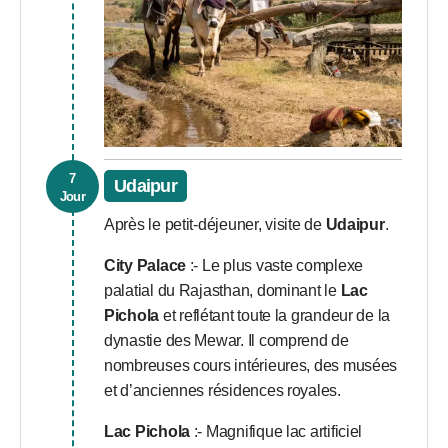
7
Udaipur
Jour
Après le petit-déjeuner, visite de
Udaipur
.
City Palace
:- Le plus vaste complexe
palatial du Rajasthan, dominant le
Lac
Pichola
et reflétant toute la grandeur de la
dynastie des Mewar. Il comprend de
nombreuses cours intérieures, des musées
et d’anciennes résidences royales.
Lac Pichola
:- Magnifique lac artificiel