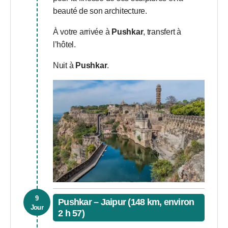
beauté de son architecture.
À votre arrivée à
Pushkar
, transfert à
l’hôtel.
Nuit à
Pushkar
.
9
Pushkar – Jaipur (148 km, environ
Jour
2 h 57)