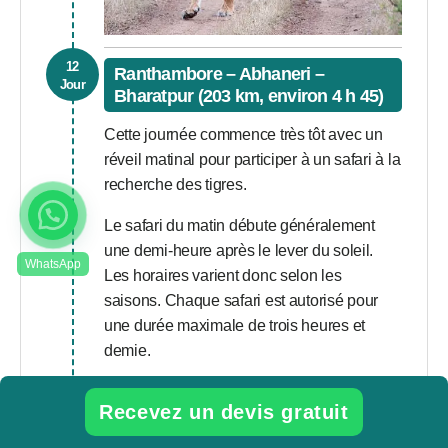
12
Ranthambore – Abhaneri –
Jour
Bharatpur (203 km, environ 4 h 45)
Cette journée commence très tôt avec un
réveil matinal pour participer à un safari à la
recherche des tigres.
Le safari du matin débute généralement
une demi-heure après le lever du soleil.
Les horaires varient donc selon les
saisons. Chaque safari est autorisé pour
une durée maximale de trois heures et
demie.
Retour à l’hôtel pour le petit-déjeuner, puis
Recevez un devis gratuit
départ vers
Bharatpur
.