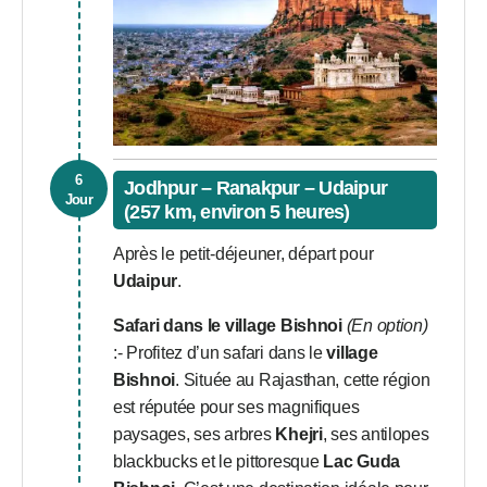
6
Jodhpur – Ranakpur – Udaipur
Jour
(257 km, environ 5 heures)
Après le petit-déjeuner, départ pour
Udaipur
.
Safari dans le village Bishnoi
(En option)
:- Profitez d’un safari dans le
village
Bishnoi
. Située au Rajasthan, cette région
est réputée pour ses magnifiques
paysages, ses arbres
Khejri
, ses antilopes
blackbucks et le pittoresque
Lac Guda