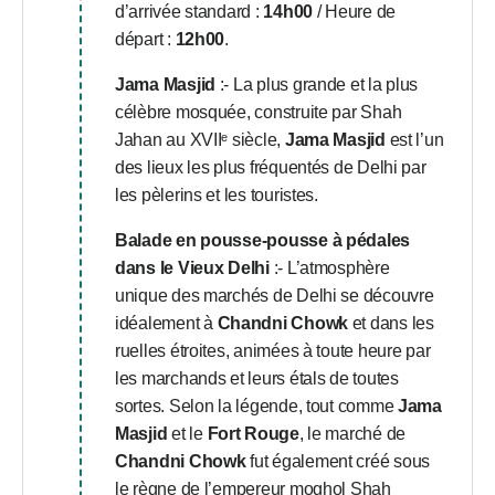
d’arrivée standard :
14h00
/ Heure de
départ :
12h00
.
Jama Masjid
:- La plus grande et la plus
célèbre mosquée, construite par Shah
Jahan au XVIIᵉ siècle,
Jama Masjid
est l’un
des lieux les plus fréquentés de Delhi par
les pèlerins et les touristes.
Balade en pousse-pousse à pédales
dans le Vieux Delhi
:- L’atmosphère
unique des marchés de Delhi se découvre
idéalement à
Chandni Chowk
et dans les
ruelles étroites, animées à toute heure par
les marchands et leurs étals de toutes
sortes. Selon la légende, tout comme
Jama
Masjid
et le
Fort Rouge
, le marché de
Chandni Chowk
fut également créé sous
le règne de l’empereur moghol Shah