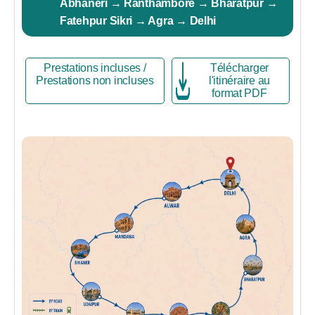
Abhaneri → Ranthambore → Bharatpur →
Fatehpur Sikri → Agra → Delhi
Prestations incluses /
Télécharger
Prestations non incluses
l'itinéraire au
format PDF