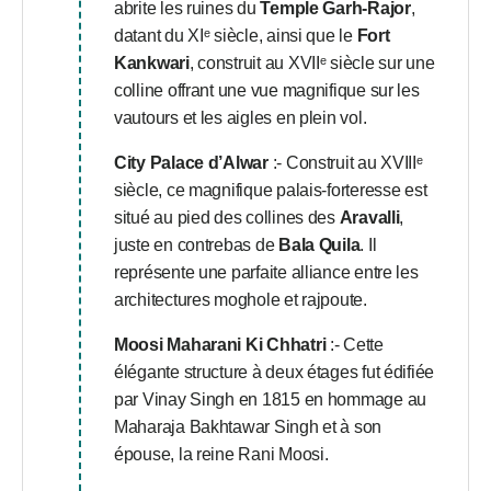
abrite les ruines du
Temple Garh-Rajor
,
datant du XIᵉ siècle, ainsi que le
Fort
Kankwari
, construit au XVIIᵉ siècle sur une
colline offrant une vue magnifique sur les
vautours et les aigles en plein vol.
City Palace d’Alwar
:- Construit au XVIIIᵉ
siècle, ce magnifique palais-forteresse est
situé au pied des collines des
Aravalli
,
juste en contrebas de
Bala Quila
. Il
représente une parfaite alliance entre les
architectures moghole et rajpoute.
Moosi Maharani Ki Chhatri
:- Cette
élégante structure à deux étages fut édifiée
par Vinay Singh en 1815 en hommage au
Maharaja Bakhtawar Singh et à son
épouse, la reine Rani Moosi.