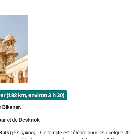
 (192 km, environ 3 h 30)
ur
Bikaner
.
pur
et de
Deshnok
.
Rats)
(En option)
:- Ce temple est célèbre pour les quelque 20