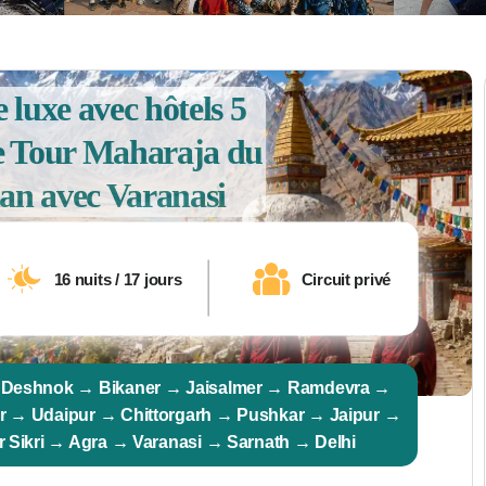
e luxe avec hôtels 5
Le Tour Maharaja du
an avec Varanasi
16 nuits / 17 jours
Circuit privé
 Deshnok → Bikaner → Jaisalmer → Ramdevra →
 → Udaipur → Chittorgarh → Pushkar → Jaipur →
 Sikri → Agra → Varanasi → Sarnath → Delhi