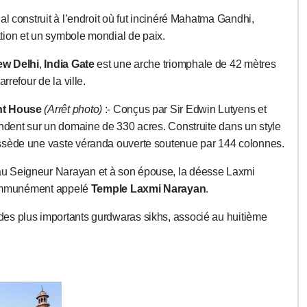
l construit à l’endroit où fut incinéré Mahatma Gandhi,
ion et un symbole mondial de paix.
w Delhi
,
India Gate
est une arche triomphale de 42 mètres
rrefour de la ville.
nt House
(Arrêt photo)
:- Conçus par Sir Edwin Lutyens et
endent sur un domaine de 330 acres. Construite dans un style
sède une vaste véranda ouverte soutenue par 144 colonnes.
au Seigneur Narayan et à son épouse, la déesse Laxmi
 communément appelé
Temple Laxmi Narayan
.
 des plus importants gurdwaras sikhs, associé au huitième