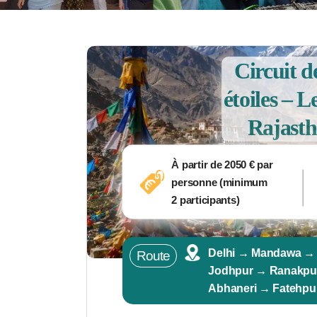
Circuit d
étoiles – 
Rajasth
À partir de
2050
€ par
personne (minimum
2 participants)
Delhi → Mandawa →
Route
Jodhpur → Ranakpur
Abhaneri → Fatehpur