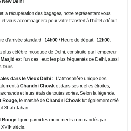
de
New Delhi
.
 et la récupération des bagages, notre représentant vous
l et vous accompagnera pour votre transfert à l’hôtel / début
ure d’arrivée standard :
14h00
/ Heure de départ :
12h00
.
la plus célèbre mosquée de Delhi, construite par l’empereur
Masjid
est l’un des lieux les plus fréquentés de Delhi, aussi
siteurs.
les dans le Vieux Delhi
:- L’atmosphère unique des
éalement à
Chandni Chowk
et dans ses ruelles étroites,
chands et leurs étals de toutes sortes. Selon la légende,
t Rouge
, le marché de
Chandni Chowk
fut également créé
ol Shah Jahan.
t Rouge
figure parmi les monuments commandés par
XVIIᵉ siècle.