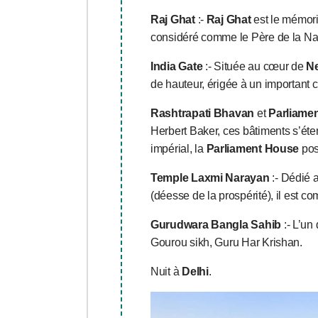
Raj Ghat
:-
Raj Ghat
est le mémoria
considéré comme le Père de la Nat
India Gate
:- Située au cœur de
Ne
de hauteur, érigée à un important ca
Rashtrapati Bhavan
et
Parliame
Herbert Baker, ces bâtiments s’ét
impérial, la
Parliament House
pos
Temple Laxmi Narayan
:- Dédié 
(déesse de la prospérité), il est
Gurudwara Bangla Sahib
:- L’un
Gourou sikh, Guru Har Krishan.
Nuit à
Delhi
.