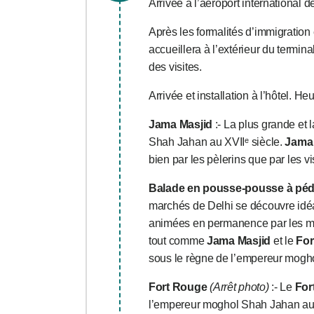
Arrivée à l’aéroport international 
Après les formalités d’immigration
accueillera à l’extérieur du termina
des visites.
Arrivée et installation à l’hôtel. He
Jama Masjid
:- La plus grande et 
Shah Jahan au XVIIᵉ siècle.
Jama 
bien par les pèlerins que par les vi
Balade en pousse-pousse à péda
marchés de Delhi se découvre id
animées en permanence par les mar
tout comme
Jama Masjid
et le
For
sous le règne de l’empereur mogh
Fort Rouge
(Arrêt photo)
:- Le
For
l’empereur moghol Shah Jahan au 