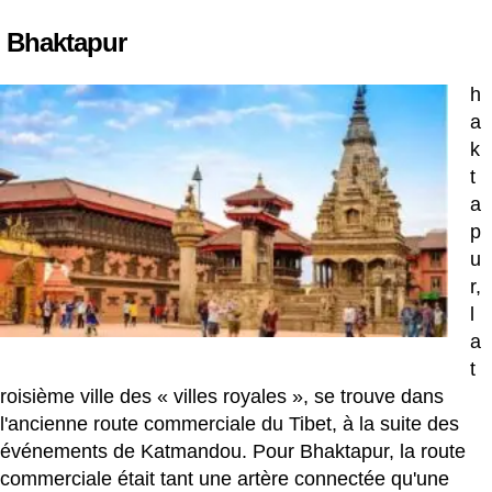
Bhaktapur
h
a
k
t
a
p
u
r,
l
a
t
roisième ville des « villes royales », se trouve dans
l'ancienne route commerciale du Tibet, à la suite des
événements de Katmandou. Pour Bhaktapur, la route
commerciale était tant une artère connectée qu'une