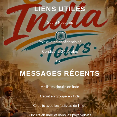
LIENS UTILES
Sobre Nosotros
Contact
Politique de confidentialité
Conditions Générales
FAQ
MESSAGES RÉCENTS
Meilleurs circuits en Inde
Circuit en groupe en Inde
Circuits avec les festivals de l’Inde
Circuits en Inde et dans les pays voisins