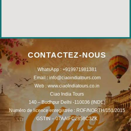
CONTACTEZ-NOUS
WhatsApp : +919971981381
Email : info@ciaoindiatours.com
Web : www.ciaoIndiatours.co.in
Ciao India Tours
140 – Budhpur Delhi -110036 (INDE)
Numéro de licence enregistrée : ROF/NORTH/151/2015
GSTIN – 07AAIFC2858C3ZK