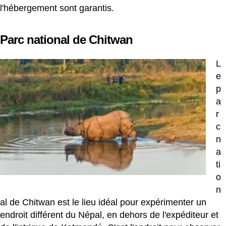
l'hébergement sont garantis.
Parc national de Chitwan
L
e
p
a
r
c
n
a
ti
o
n
al de Chitwan est le lieu idéal pour expérimenter un
endroit différent du Népal, en dehors de l'expéditeur et