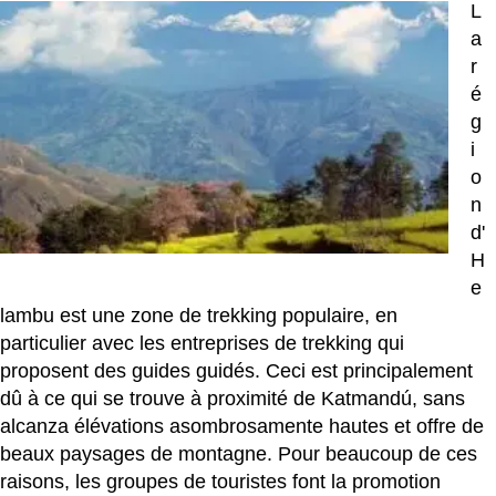
L
a
r
é
g
i
o
n
d'
H
e
lambu est une zone de trekking populaire, en
particulier avec les entreprises de trekking qui
proposent des guides guidés. Ceci est principalement
dû à ce qui se trouve à proximité de Katmandú, sans
alcanza élévations asombrosamente hautes et offre de
beaux paysages de montagne. Pour beaucoup de ces
raisons, les groupes de touristes font la promotion