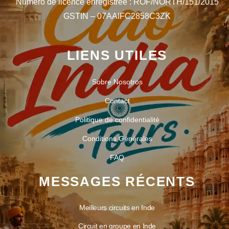
Numéro de licence enregistrée : ROF/NORTH/151/2015
GSTIN – 07AAIFC2858C3ZK
LIENS UTILES
Sobre Nosotros
Contact
Politique de confidentialité
Conditions Générales
FAQ
MESSAGES RÉCENTS
Meilleurs circuits en Inde
Circuit en groupe en Inde