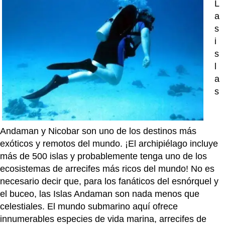
L
a
s
i
s
l
a
s
Andaman y Nicobar son uno de los destinos más
exóticos y remotos del mundo. ¡El archipiélago incluye
más de 500 islas y probablemente tenga uno de los
ecosistemas de arrecifes más ricos del mundo! No es
necesario decir que, para los fanáticos del esnórquel y
el buceo, las Islas Andaman son nada menos que
celestiales. El mundo submarino aquí ofrece
innumerables especies de vida marina, arrecifes de