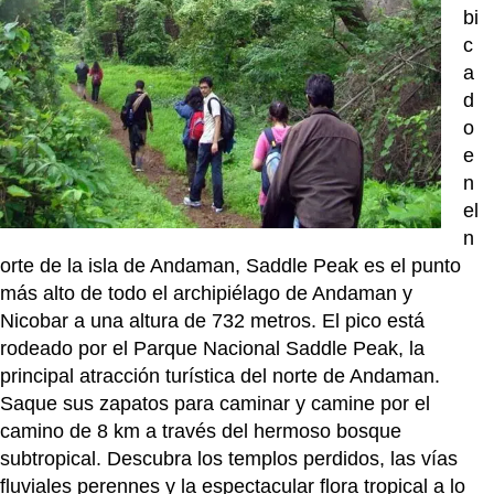
bi
c
a
d
o
e
n
el
n
orte de la isla de Andaman, Saddle Peak es el punto
más alto de todo el archipiélago de Andaman y
Nicobar a una altura de 732 metros. El pico está
rodeado por el Parque Nacional Saddle Peak, la
principal atracción turística del norte de Andaman.
Saque sus zapatos para caminar y camine por el
camino de 8 km a través del hermoso bosque
subtropical. Descubra los templos perdidos, las vías
fluviales perennes y la espectacular flora tropical a lo