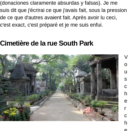
(donaciones claramente absurdas y falsas). Je me
suis dit que j'écrirai ce que j'avais fait, sous la pression
de ce que d'autres avaient fait. Après avoir lu ceci,
c'est exact, c'est préparé et je me suis enfui.
Cimetière de la rue South Park
V
o
u
s
c
h
e
r
c
h
e