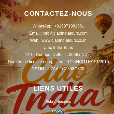
CONTACTEZ-NOUS
WhatsApp : +919971981381
Email : info@ciaoindiatours.com
Web : www.ciaoIndiatours.co.in
Ciao India Tours
140 – Budhpur Delhi -110036 (INDE)
Numéro de licence enregistrée : ROF/NORTH/151/2015
GSTIN – 07AAIFC2858C3ZK
LIENS UTILES
Sobre Nosotros
Contact