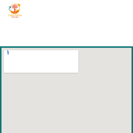
ciaoindiatours