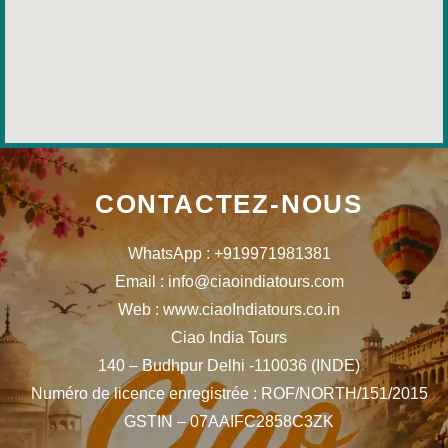
CONTACTEZ-NOUS
WhatsApp : +919971981381
Email : info@ciaoindiatours.com
Web : www.ciaoIndiatours.co.in
Ciao India Tours
140 – Budhpur Delhi -110036 (INDE)
Numéro de licence enregistrée : ROF/NORTH/151/2015
GSTIN – 07AAIFC2858C3ZK