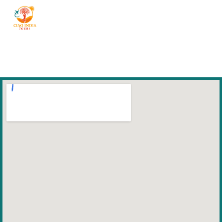
ciaoindiatours