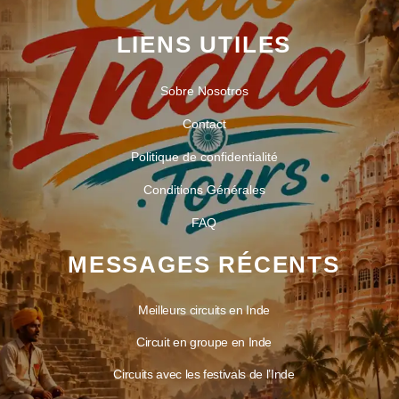
LIENS UTILES
Sobre Nosotros
Contact
Politique de confidentialité
Conditions Générales
FAQ
MESSAGES RÉCENTS
Meilleurs circuits en Inde
Circuit en groupe en Inde
Circuits avec les festivals de l’Inde