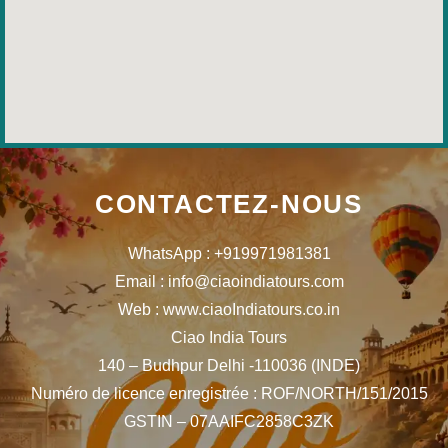
CONTACTEZ-NOUS
WhatsApp : +919971981381
Email : info@ciaoindiatours.com
Web : www.ciaoIndiatours.co.in
Ciao India Tours
140 – Budhpur Delhi -110036 (INDE)
Numéro de licence enregistrée : ROF/NORTH/151/2015
GSTIN – 07AAIFC2858C3ZK