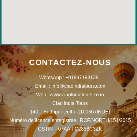
CONTACTEZ-NOUS
WhatsApp : +919971981381
Email : info@ciaoindiatours.com
Web : www.ciaoIndiatours.co.in
Ciao India Tours
140 – Budhpur Delhi -110036 (INDE)
Numéro de licence enregistrée : ROF/NORTH/151/2015
GSTIN – 07AAIFC2858C3ZK