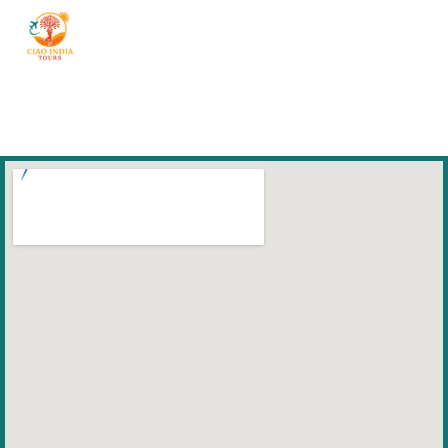
ciaoindiatours