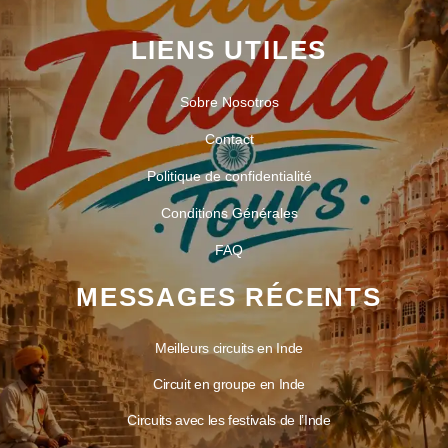
LIENS UTILES
Sobre Nosotros
Contact
Politique de confidentialité
Conditions Générales
FAQ
MESSAGES RÉCENTS
Meilleurs circuits en Inde
Circuit en groupe en Inde
Circuits avec les festivals de l’Inde