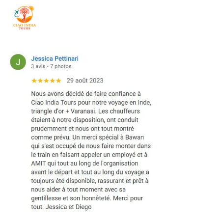
ciaoindiatours