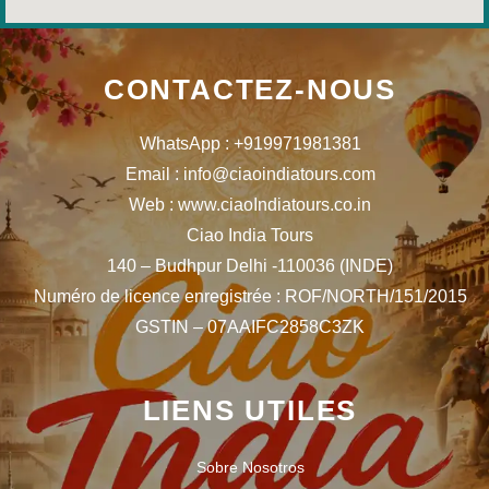
CONTACTEZ-NOUS
WhatsApp : +919971981381
Email : info@ciaoindiatours.com
Web : www.ciaoIndiatours.co.in
Ciao India Tours
140 – Budhpur Delhi -110036 (INDE)
Numéro de licence enregistrée : ROF/NORTH/151/2015
GSTIN – 07AAIFC2858C3ZK
LIENS UTILES
Sobre Nosotros