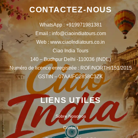
CONTACTEZ-NOUS
WhatsApp : +919971981381
Email : info@ciaoindiatours.com
Web : www.ciaoIndiatours.co.in
Ciao India Tours
140 – Budhpur Delhi -110036 (INDE)
Numéro de licence enregistrée : ROF/NORTH/151/2015
GSTIN – 07AAIFC2858C3ZK
LIENS UTILES
Sobre Nosotros
Contact