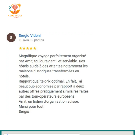
ciaoindiatours