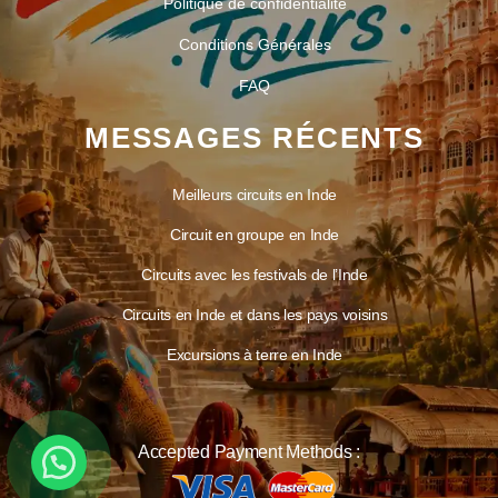
Politique de confidentialité
Conditions Générales
FAQ
MESSAGES RÉCENTS
Meilleurs circuits en Inde
Circuit en groupe en Inde
Circuits avec les festivals de l’Inde
Circuits en Inde et dans les pays voisins
Excursions à terre en Inde
Accepted Payment Methods :