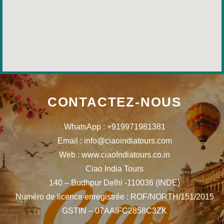
CONTACTEZ-NOUS
WhatsApp : +919971981381
Email : info@ciaoindiatours.com
Web : www.ciaoIndiatours.co.in
Ciao India Tours
140 – Budhpur Delhi -110036 (INDE)
Numéro de licence enregistrée : ROF/NORTH/151/2015
GSTIN – 07AAIFC2858C3ZK