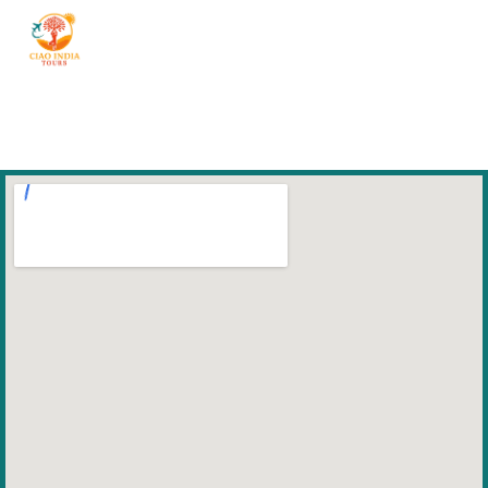
ciaoindiatours