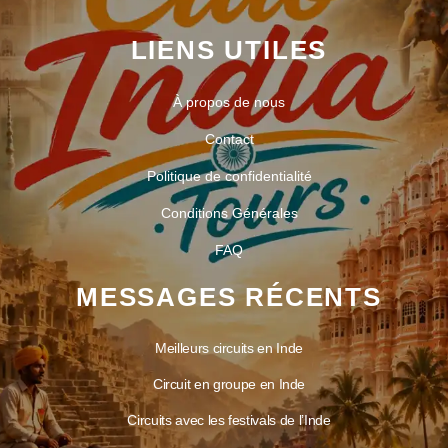
LIENS UTILES
À propos de nous
Contact
Politique de confidentialité
Conditions Générales
FAQ
MESSAGES RÉCENTS
Meilleurs circuits en Inde
Circuit en groupe en Inde
Circuits avec les festivals de l’Inde