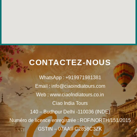
CONTACTEZ-NOUS
WhatsApp : +919971981381
Email : info@ciaoindiatours.com
Web : www.ciaoIndiatours.co.in
Ciao India Tours
140 – Budhpur Delhi -110036 (INDE)
Numéro de licence enregistrée : ROF/NORTH/151/2015
GSTIN – 07AAIFC2858C3ZK