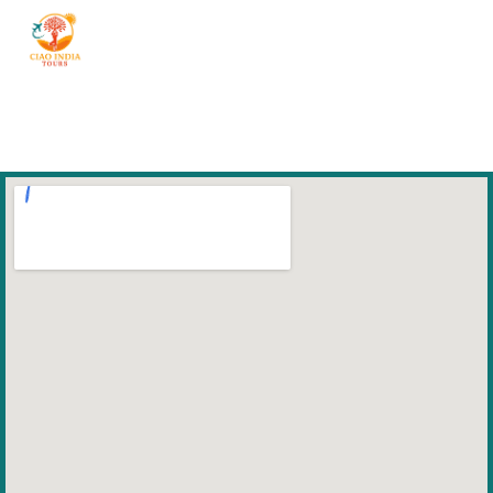
ciaoindiatours