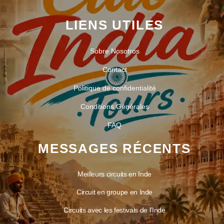
LIENS UTILES
Sobre Nosotros
Contact
Politique de confidentialité
Conditions Générales
FAQ
MESSAGES RÉCENTS
Meilleurs circuits en Inde
Circuit en groupe en Inde
Circuits avec les festivals de l’Inde