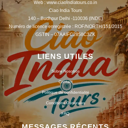
Web : www.ciaoIndiatours.co.in
Ciao India Tours
140 – Budhpur Delhi -110036 (INDE)
Numéro de licence enregistrée : ROF/NORTH/151/2015
GSTIN – 07AAIFC2858C3ZK
LIENS UTILES
Sobre Nosotros
Contact
Politique de confidentialité
Conditions Générales
FAQ
MESSAGES RÉCENTS