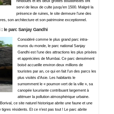
hindoues et les deux grottes bouddhistes ont
servi de lieux de culte jusqu’en 1500. Malgré la
présence de ruines, le site demeure l’une des
tures, son architecture et son patrimoine exceptionnel.
 : le parc Sanjay Gandhi
Considéré comme le plus grand parc intra-
muros du monde, le parc national Sanjay
Gandhi est l’une des attractions les plus prisées
et appréciées de Mumbai. Ce parc densément
boisé accueille environ deux millions de
touristes par an, ce qui en fait l’un des parcs les
plus visités d’Asie. Les habitants le
surnomment le « poumon vert de la ville », sa
canopée luxuriante contribuant largement à
atténuer la pollution atmosphérique urbaine.
orival, ce site naturel historique abrite une faune et une
 tigres résidents. Et ce n’est pas tout ! Le parc abrite