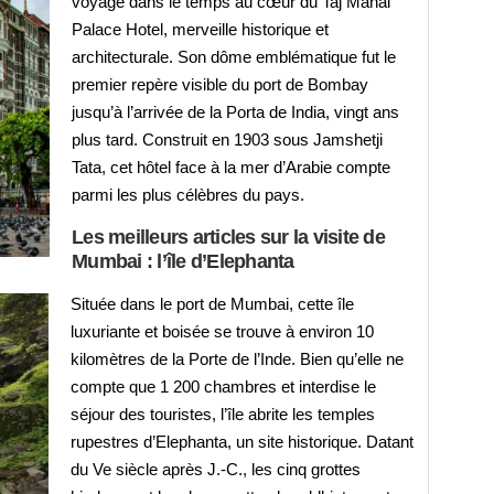
voyage dans le temps au cœur du Taj Mahal
Palace Hotel, merveille historique et
architecturale. Son dôme emblématique fut le
premier repère visible du port de Bombay
jusqu’à l’arrivée de la Porta de India, vingt ans
plus tard. Construit en 1903 sous Jamshetji
Tata, cet hôtel face à la mer d’Arabie compte
parmi les plus célèbres du pays.
Les meilleurs articles sur la visite de
Mumbai : l’île d’Elephanta
Située dans le port de Mumbai, cette île
luxuriante et boisée se trouve à environ 10
kilomètres de la Porte de l’Inde. Bien qu’elle ne
compte que 1 200 chambres et interdise le
séjour des touristes, l’île abrite les temples
rupestres d’Elephanta, un site historique. Datant
du Ve siècle après J.-C., les cinq grottes