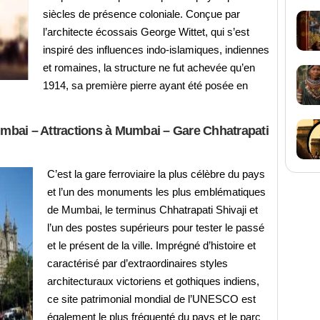
siècles de présence coloniale. Conçue par
l’architecte écossais George Wittet, qui s’est
inspiré des influences indo-islamiques, indiennes
et romaines, la structure ne fut achevée qu’en
1914, sa première pierre ayant été posée en
Mumbai – Attractions à Mumbai – Gare Chhatrapati
C’est la gare ferroviaire la plus célèbre du pays
et l’un des monuments les plus emblématiques
de Mumbai, le terminus Chhatrapati Shivaji et
l’un des postes supérieurs pour tester le passé
et le présent de la ville. Imprégné d’histoire et
caractérisé par d’extraordinaires styles
architecturaux victoriens et gothiques indiens,
ce site patrimonial mondial de l’UNESCO est
également le plus fréquenté du pays et le parc