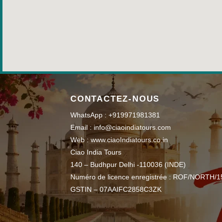
CONTACTEZ-NOUS
WhatsApp : +919971981381
Email : info@ciaoindiatours.com
Web : www.ciaoIndiatours.co.in
Ciao India Tours
140 – Budhpur Delhi -110036 (INDE)
Numéro de licence enregistrée : ROF/NORTH/1
GSTIN – 07AAIFC2858C3ZK