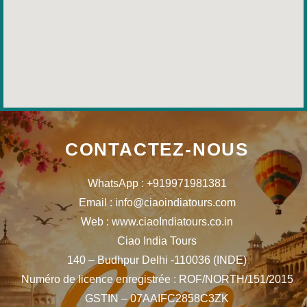
CONTACTEZ-NOUS
WhatsApp : +919971981381
Email : info@ciaoindiatours.com
Web : www.ciaoIndiatours.co.in
Ciao India Tours
140 – Budhpur Delhi -110036 (INDE)
Numéro de licence enregistrée : ROF/NORTH/151/2015
GSTIN – 07AAIFC2858C3ZK