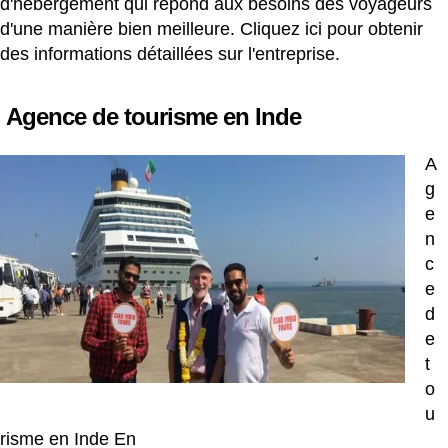
d'hébergement qui répond aux besoins des voyageurs
d'une manière bien meilleure. Cliquez ici pour obtenir
des informations détaillées sur l'entreprise.
Agence de tourisme en Inde
A
g
e
n
c
e
d
e
t
o
u
risme en Inde En