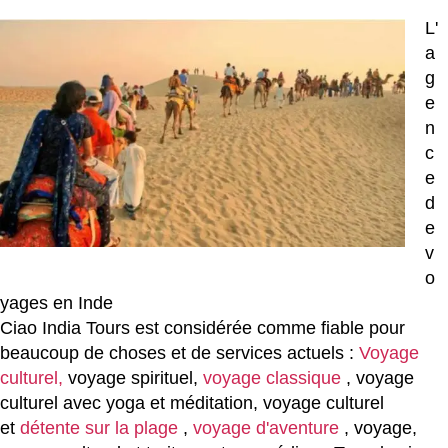
L'
a
g
e
n
c
e
d
e
v
o
yages en Inde
Ciao India Tours est considérée comme fiable pour
beaucoup de choses et de services actuels :
Voyage
culturel,
voyage spirituel,
voyage classique
, voyage
culturel avec yoga et méditation, voyage culturel
et
détente sur la plage
,
voyage d'aventure
, voyage,