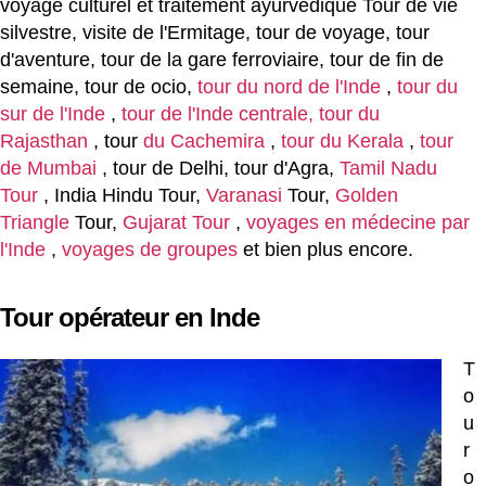
voyage culturel et traitement ayurvédique Tour de vie
silvestre, visite de l'Ermitage, tour de voyage, tour
d'aventure, tour de la gare ferroviaire, tour de fin de
semaine, tour de ocio,
tour du nord de l'Inde
,
tour du
sur de l'Inde
,
tour de l'Inde centrale,
tour du
Rajasthan
, tour
du Cachemira
,
tour du Kerala
,
tour
de Mumbai
, tour de Delhi, tour d'Agra,
Tamil Nadu
Tour
, India Hindu Tour,
Varanasi
Tour,
Golden
Triangle
Tour,
Gujarat Tour
,
voyages en médecine par
l'Inde
,
voyages de groupes
et bien plus encore.
Tour opérateur en Inde
T
o
u
r
o