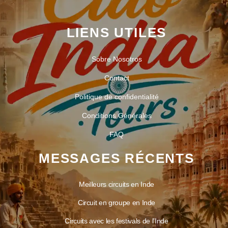
LIENS UTILES
Sobre Nosotros
Contact
Politique de confidentialité
Conditions Générales
FAQ
MESSAGES RÉCENTS
Meilleurs circuits en Inde
Circuit en groupe en Inde
Circuits avec les festivals de l’Inde