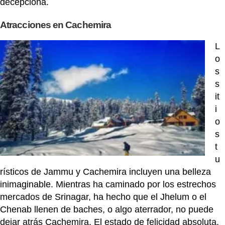
decepciona.
Atracciones en Cachemira
L
o
s
s
it
i
o
s
t
u
rísticos de Jammu y Cachemira incluyen una belleza
inimaginable. Mientras ha caminado por los estrechos
mercados de Srinagar, ha hecho que el Jhelum o el
Chenab llenen de baches, o algo aterrador, no puede
dejar atrás Cachemira. El estado de felicidad absoluta,