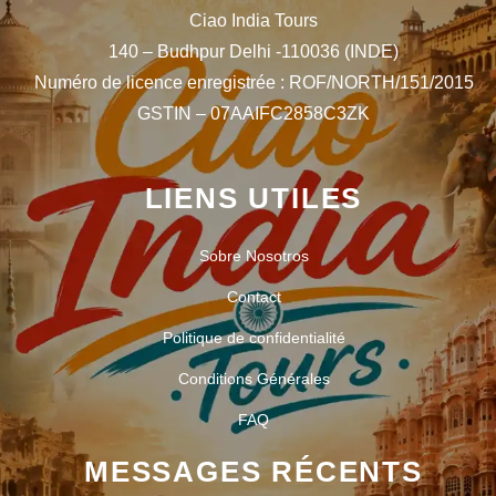
Ciao India Tours
140 – Budhpur Delhi -110036 (INDE)
Numéro de licence enregistrée : ROF/NORTH/151/2015
GSTIN – 07AAIFC2858C3ZK
LIENS UTILES
Sobre Nosotros
Contact
Politique de confidentialité
Conditions Générales
FAQ
MESSAGES RÉCENTS