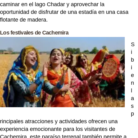
caminar en el lago Chadar y aprovechar la
oportunidad de disfrutar de una estadía en una casa
flotante de madera.
Los festivales de Cachemira
S
i
b
i
e
n
l
a
s
p
rincipales atracciones y actividades ofrecen una
experiencia emocionante para los visitantes de
Cachemira, este paraíso terrenal también permite a