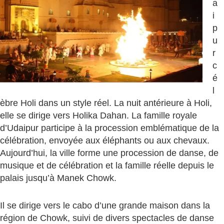
a
i
p
u
r
c
é
l
èbre Holi dans un style réel. La nuit antérieure à Holi,
elle se dirige vers Holika Dahan. La famille royale
d’Udaipur participe à la procession emblématique de la
célébration, envoyée aux éléphants ou aux chevaux.
Aujourd’hui, la ville forme une procession de danse, de
musique et de célébration et la famille réelle depuis le
palais jusqu’à Manek Chowk.
Il se dirige vers le cabo d’une grande maison dans la
région de Chowk, suivi de divers spectacles de danse