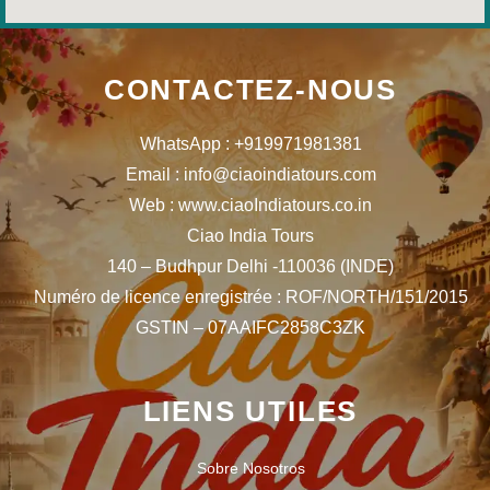
CONTACTEZ-NOUS
WhatsApp : +919971981381
Email : info@ciaoindiatours.com
Web : www.ciaoIndiatours.co.in
Ciao India Tours
140 – Budhpur Delhi -110036 (INDE)
Numéro de licence enregistrée : ROF/NORTH/151/2015
GSTIN – 07AAIFC2858C3ZK
LIENS UTILES
Sobre Nosotros