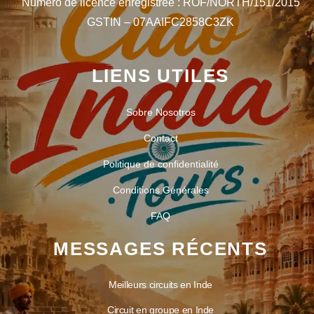
Numéro de licence enregistrée : ROF/NORTH/151/2015
GSTIN – 07AAIFC2858C3ZK
LIENS UTILES
Sobre Nosotros
Contact
Politique de confidentialité
Conditions Générales
FAQ
MESSAGES RÉCENTS
Meilleurs circuits en Inde
Circuit en groupe en Inde