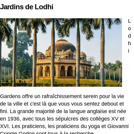
Jardins de Lodhi
L
o
d
h
i
Gardens offre un rafraîchissement serein pour la vie
de la ville et c'est là que vous vous sentez debout et
fini. La grande majorité de la langue anglaise est née
en 1936, avec tous les sépulcres des collèges XV et
XVI. Les praticiens, les praticiens du yoga et Giovanni
Coppie Godon sont tous à la recherche.