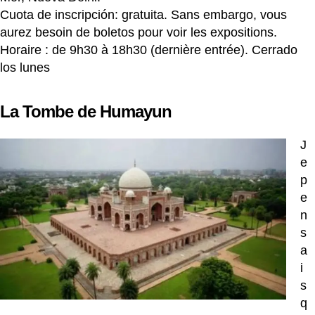
Cuota de inscripción: gratuita. Sans embargo, vous
aurez besoin de boletos pour voir les expositions.
Horaire : de 9h30 à 18h30 (dernière entrée). Cerrado
los lunes
La Tombe de Humayun
J
e
p
e
n
s
a
i
s
q