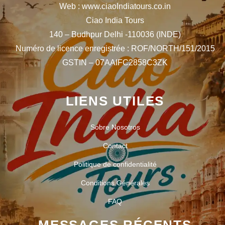
Web : www.ciaoIndiatours.co.in
Ciao India Tours
140 – Budhpur Delhi -110036 (INDE)
Numéro de licence enregistrée : ROF/NORTH/151/2015
GSTIN – 07AAIFC2858C3ZK
LIENS UTILES
Sobre Nosotros
Contact
Politique de confidentialité
Conditions Générales
FAQ