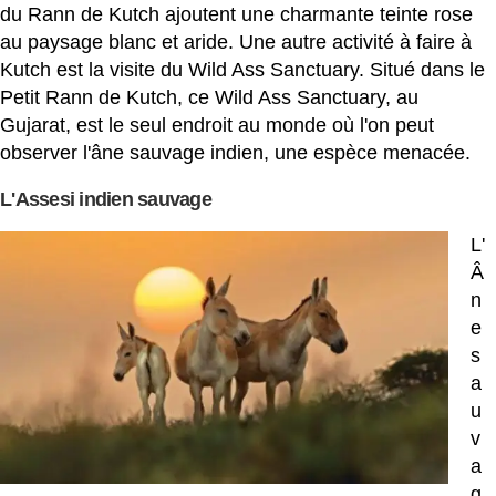
du Rann de Kutch ajoutent une charmante teinte rose
au paysage blanc et aride. Une autre activité à faire à
Kutch est la visite du Wild Ass Sanctuary. Situé dans le
Petit Rann de Kutch, ce Wild Ass Sanctuary, au
Gujarat, est le seul endroit au monde où l'on peut
observer l'âne sauvage indien, une espèce menacée.
L'Assesi indien sauvage
L'
Â
n
e
s
a
u
v
a
g