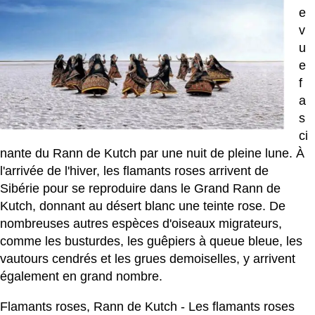
e
v
u
e
f
a
s
ci
nante du Rann de Kutch par une nuit de pleine lune. À
l'arrivée de l'hiver, les flamants roses arrivent de
Sibérie pour se reproduire dans le Grand Rann de
Kutch, donnant au désert blanc une teinte rose. De
nombreuses autres espèces d'oiseaux migrateurs,
comme les busturdes, les guêpiers à queue bleue, les
vautours cendrés et les grues demoiselles, y arrivent
également en grand nombre.
Flamants roses, Rann de Kutch - Les flamants roses