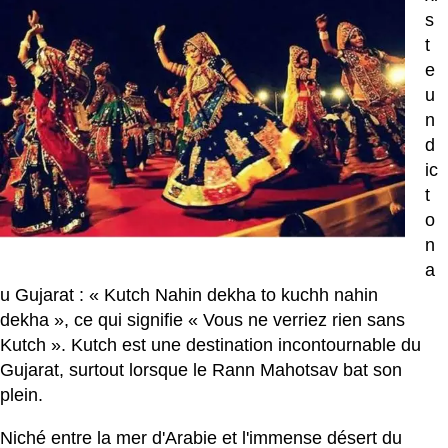
s
t
e
u
n
d
ic
t
o
n
a
u Gujarat : « Kutch Nahin dekha to kuchh nahin
dekha », ce qui signifie « Vous ne verriez rien sans
Kutch ». Kutch est une destination incontournable du
Gujarat, surtout lorsque le Rann Mahotsav bat son
plein.
Niché entre la mer d'Arabie et l'immense désert du