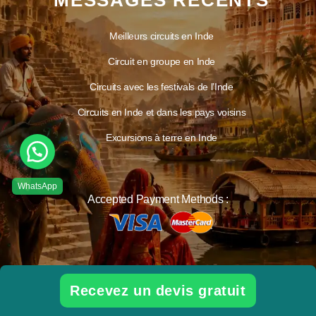
MESSAGES RÉCENTS
Meilleurs circuits en Inde
Circuit en groupe en Inde
Circuits avec les festivals de l’Inde
Circuits en Inde et dans les pays voisins
Excursions à terre en Inde
Accepted Payment Methods :
Recevez un devis gratuit
Ciao India Tours | All Rights Reserved.