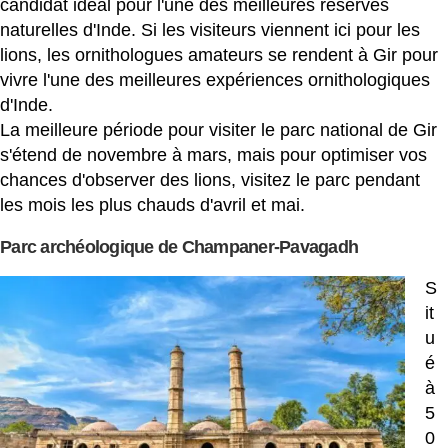
candidat idéal pour l'une des meilleures réserves
naturelles d'Inde. Si les visiteurs viennent ici pour les
lions, les ornithologues amateurs se rendent à Gir pour
vivre l'une des meilleures expériences ornithologiques
d'Inde.
La meilleure période pour visiter le parc national de Gir
s'étend de novembre à mars, mais pour optimiser vos
chances d'observer des lions, visitez le parc pendant
les mois les plus chauds d'avril et mai.
Parc archéologique de Champaner-Pavagadh
S
it
u
é
à
5
0