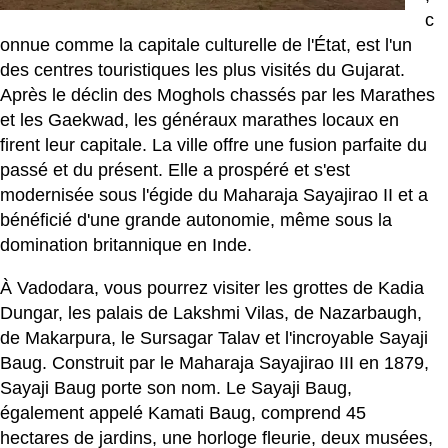
c
onnue comme la capitale culturelle de l'État, est l'un
des centres touristiques les plus visités du Gujarat.
Après le déclin des Moghols chassés par les Marathes
et les Gaekwad, les généraux marathes locaux en
firent leur capitale. La ville offre une fusion parfaite du
passé et du présent. Elle a prospéré et s'est
modernisée sous l'égide du Maharaja Sayajirao II et a
bénéficié d'une grande autonomie, même sous la
domination britannique en Inde.
À Vadodara, vous pourrez visiter les grottes de Kadia
Dungar, les palais de Lakshmi Vilas, de Nazarbaugh,
de Makarpura, le Sursagar Talav et l'incroyable Sayaji
Baug. Construit par le Maharaja Sayajirao III en 1879,
Sayaji Baug porte son nom. Le Sayaji Baug,
également appelé Kamati Baug, comprend 45
hectares de jardins, une horloge fleurie, deux musées,