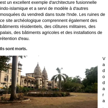
est un excellent exemple d'architecture fusionnelle
indo-islamique et a servi de modèle à d'autres
mosquées du vendredi dans toute l'Inde. Les ruines de
ce site archéologique comprennent également des
bâtiments résidentiels, des clôtures militaires, des
palais, des bâtiments agricoles et des installations de
rétention d'eau.
Ils sont morts.
V
a
d
o
d
a
r
a
,