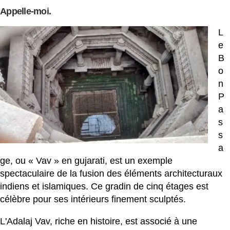
Appelle-moi.
L
e
B
o
n
P
a
s
s
a
ge, ou « Vav » en gujarati, est un exemple
spectaculaire de la fusion des éléments architecturaux
indiens et islamiques. Ce gradin de cinq étages est
célèbre pour ses intérieurs finement sculptés.
L'Adalaj Vav, riche en histoire, est associé à une