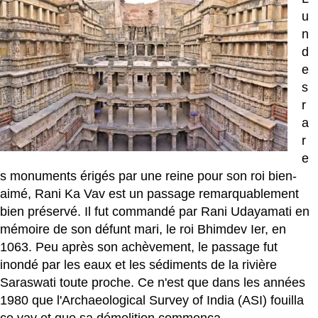
u
n
d
e
s
r
a
r
e
s monuments érigés par une reine pour son roi bien-
aimé, Rani Ka Vav est un passage remarquablement
bien préservé. Il fut commandé par Rani Udayamati en
mémoire de son défunt mari, le roi Bhimdev Ier, en
1063. Peu après son achèvement, le passage fut
inondé par les eaux et les sédiments de la rivière
Saraswati toute proche. Ce n'est que dans les années
1980 que l'Archaeological Survey of India (ASI) fouilla
ce vav et que sa démolition commença.