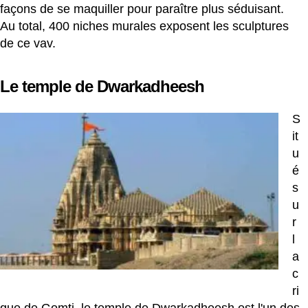
façons de se maquiller pour paraître plus séduisant.
Au total, 400 niches murales exposent les sculptures
de ce vav.
Le temple de Dwarkadheesh
S
it
u
é
s
u
r
l
a
c
ri
que de Gomti, le temple de Dwarkadheesh est l'un des