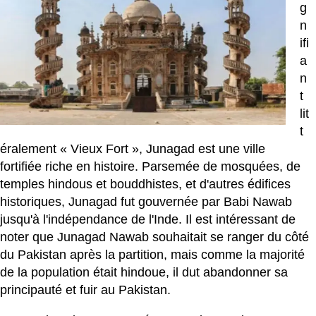
g
n
ifi
a
n
t
lit
t
éralement « Vieux Fort », Junagad est une ville
fortifiée riche en histoire. Parsemée de mosquées, de
temples hindous et bouddhistes, et d'autres édifices
historiques, Junagad fut gouvernée par Babi Nawab
jusqu'à l'indépendance de l'Inde. Il est intéressant de
noter que Junagad Nawab souhaitait se ranger du côté
du Pakistan après la partition, mais comme la majorité
de la population était hindoue, il dut abandonner sa
principauté et fuir au Pakistan.