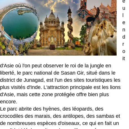
e
u
l
e
n
d
r
o
it
d'Asie où l'on peut observer le roi de la jungle en
liberté, le parc national de Sasan Gir, situé dans le
district de Junagad, est l'un des sites touristiques les
plus visités d'Inde. L'attraction principale est les lions
d'Asie, mais cette zone protégée offre bien plus
encore.
Le parc abrite des hyènes, des léopards, des
crocodiles des marais, des antilopes, des sambas et
de nombreuses espèces d'oiseaux, ce qui en fait un