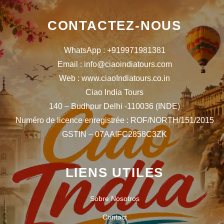
CONTACTEZ-NOUS
WhatsApp : +919971981381
Email : info@ciaoindiatours.com
Web : www.ciaoIndiatours.co.in
Ciao India Tours
140 – Budhpur Delhi -110036 (INDE)
Numéro de licence enregistrée : ROF/NORTH/151/2015
GSTIN – 07AAIFC2858C3ZK
LIENS UTILES
Sobre Nosotros
Contact