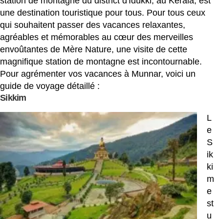
station de montagne du district d'Idukki, au Kerala, est
une destination touristique pour tous. Pour tous ceux
qui souhaitent passer des vacances relaxantes,
agréables et mémorables au cœur des merveilles
envoûtantes de Mère Nature, une visite de cette
magnifique station de montagne est incontournable.
Pour agrémenter vos vacances à Munnar, voici un
guide de voyage détaillé :
Sikkim
L
e
S
ik
ki
m
e
st
u