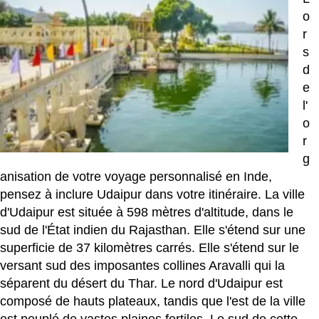
o
r
s
d
e
l'
o
r
g
anisation de votre voyage personnalisé en Inde,
pensez à inclure Udaipur dans votre itinéraire. La ville
d'Udaipur est située à 598 mètres d'altitude, dans le
sud de l'État indien du Rajasthan. Elle s'étend sur une
superficie de 37 kilomètres carrés. Elle s'étend sur le
versant sud des imposantes collines Aravalli qui la
séparent du désert du Thar. Le nord d'Udaipur est
composé de hauts plateaux, tandis que l'est de la ville