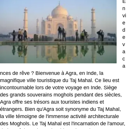
E
n
vi
e
d
e
v
a
c
a
nces de rêve ? Bienvenue à Agra, en Inde, la
magnifique ville touristique du Taj Mahal. Ce lieu est
incontournable lors de votre voyage en Inde. Siège
des grands souverains moghols pendant des siècles,
Agra offre ses trésors aux touristes indiens et
étrangers. Bien qu'Agra soit synonyme du Taj Mahal,
la ville témoigne de l'immense activité architecturale
des Moghols. Le Taj Mahal est l'incarnation de l'amour,