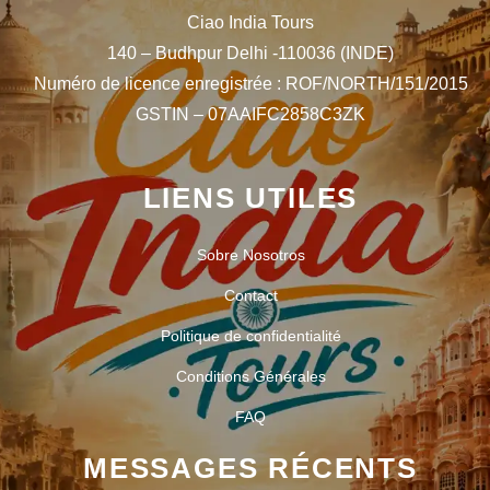
Ciao India Tours
140 – Budhpur Delhi -110036 (INDE)
Numéro de licence enregistrée : ROF/NORTH/151/2015
GSTIN – 07AAIFC2858C3ZK
LIENS UTILES
Sobre Nosotros
Contact
Politique de confidentialité
Conditions Générales
FAQ
MESSAGES RÉCENTS