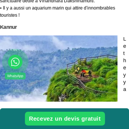
sanctuaire dédié à Vinandhara Dakshinamurti.
• Il y a aussi un aquarium marin qui attire d'innombrables
touristes !
Kannur
L
e
t
h
e
y
y
a
m est une forme d'art populaire à Kannur. Kannur est
surnommée le « Pays des Cadres et des Traditions »
Recevez un devis gratuit
pour son industrie du tissage à la main et sa richesse