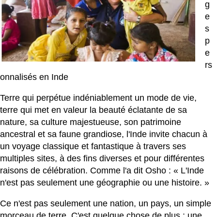
g
e
s
p
e
rs
onnalisés en Inde
Terre qui perpétue indéniablement un mode de vie,
terre qui met en valeur la beauté éclatante de sa
nature, sa culture majestueuse, son patrimoine
ancestral et sa faune grandiose, l'Inde invite chacun à
un voyage classique et fantastique à travers ses
multiples sites, à des fins diverses et pour différentes
raisons de célébration. Comme l'a dit Osho : « L'Inde
n'est pas seulement une géographie ou une histoire. »
Ce n'est pas seulement une nation, un pays, un simple
morceau de terre. C'est quelque chose de plus : une