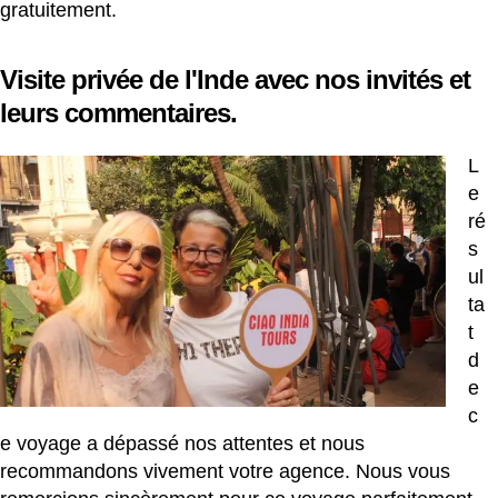
gratuitement.
Visite privée de l'Inde avec nos invités et
leurs commentaires.
L
e
ré
s
ul
ta
t
d
e
c
e voyage a dépassé nos attentes et nous
recommandons vivement votre agence. Nous vous