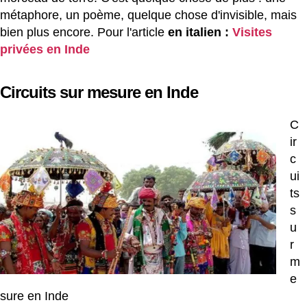
métaphore, un poème, quelque chose d'invisible, mais
bien plus encore. Pour l'article
en italien :
Visites
privées en Inde
Circuits sur mesure en Inde
C
ir
c
ui
ts
s
u
r
m
e
sure en Inde