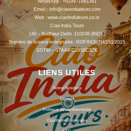
WhatsApp : +919971981381
Email : info@ciaoindiatours.com
Web : www.ciaoIndiatours.co.in
Ciao India Tours
140 – Budhpur Delhi -110036 (INDE)
Numéro de licence enregistrée : ROF/NORTH/151/2015
GSTIN – 07AAIFC2858C3ZK
LIENS UTILES
Sobre Nosotros
Contact
Politique de confidentialité
Conditions Générales