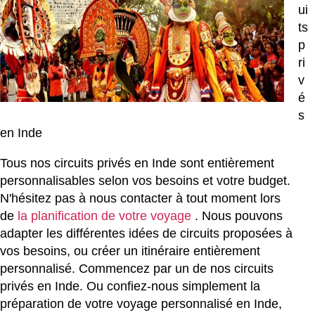
ui
ts
p
ri
v
é
s
en Inde
Tous nos circuits privés en Inde sont entièrement
personnalisables selon vos besoins et votre budget.
N'hésitez pas à nous contacter à tout moment lors
de
la planification de votre voyage
. Nous pouvons
adapter les différentes idées de circuits proposées à
vos besoins, ou créer un itinéraire entièrement
personnalisé. Commencez par un de nos circuits
privés en Inde. Ou confiez-nous simplement la
préparation de votre voyage personnalisé en Inde,