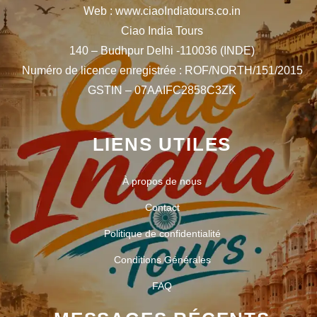
Web : www.ciaoIndiatours.co.in
Ciao India Tours
140 – Budhpur Delhi -110036 (INDE)
Numéro de licence enregistrée : ROF/NORTH/151/2015
GSTIN – 07AAIFC2858C3ZK
LIENS UTILES
À propos de nous
Contact
Politique de confidentialité
Conditions Générales
FAQ