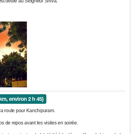
 est dédié au Seigneur Shiva.
m, environ 2 h 45)
r la route pour Kanchipuram.
emps de repos avant les visites en soirée.