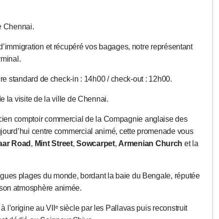
de Chennai.
s d’immigration et récupéré vos bagages, notre représentant
rminal.
eure standard de check-in : 14h00 / check-out : 12h00.
e la visite de la ville de Chennai.
cien comptoir commercial de la Compagnie anglaise des
aujourd’hui centre commercial animé, cette promenade vous
aar Road
,
Mint Street
,
Sowcarpet
,
Armenian Church
et la
ngues plages du monde, bordant la baie du Bengale, réputée
t son atmosphère animée.
 à l’origine au VIIᵉ siècle par les Pallavas puis reconstruit