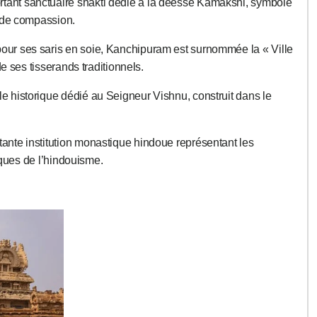
rtant sanctuaire shakti dédié à la déesse Kamakshi, symbole
 de compassion.
our ses saris en soie, Kanchipuram est surnommée la « Ville
e ses tisserands traditionnels.
e historique dédié au Seigneur Vishnu, construit dans le
tante institution monastique hindoue représentant les
hiques de l’hindouisme.