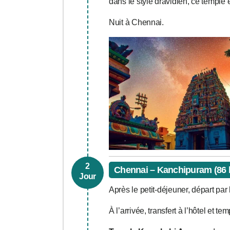
dans le style dravidien, ce temple
Nuit à Chennai.
2
Chennai – Kanchipuram (86 k
Jour
Après le petit-déjeuner, départ pa
À l’arrivée, transfert à l’hôtel et t