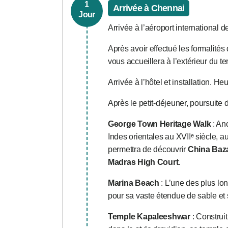
1
Arrivée à Chennai
Jour
Arrivée à l’aéroport international 
Après avoir effectué les formalité
vous accueillera à l’extérieur du te
Arrivée à l’hôtel et installation. H
Après le petit-déjeuner, poursuite d
George Town Heritage Walk
: An
Indes orientales au XVIIᵉ siècle, 
permettra de découvrir
China Baz
Madras High Court
.
Marina Beach
: L’une des plus lo
pour sa vaste étendue de sable e
Temple Kapaleeshwar
: Construit