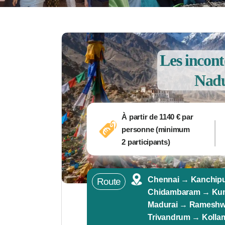
Les incon
Nadu
À partir de
1140
€ par
personne (minimum
2 participants)
Chennai → Kanchip
Route
Chidambaram → Kum
Madurai → Rameshw
Trivandrum → Koll