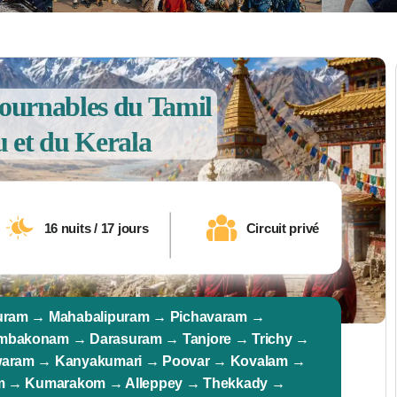
tournables du Tamil
 et du Kerala
16 nuits / 17 jours
Circuit privé
uram → Mahabalipuram → Pichavaram →
bakonam → Darasuram → Tanjore → Trichy →
aram → Kanyakumari → Poovar → Kovalam →
am → Kumarakom → Alleppey → Thekkady →