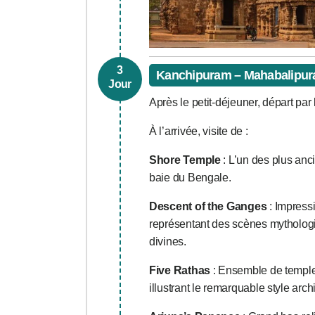
3
Kanchipuram – Mahabalipura
Jour
Après le petit-déjeuner, départ pa
À l’arrivée, visite de :
Shore Temple
: L’un des plus anci
baie du Bengale.
Descent of the Ganges
: Impress
représentant des scènes mytholog
divines.
Five Rathas
: Ensemble de temples
illustrant le remarquable style arch