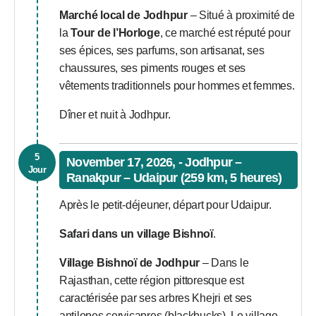
Marché local de Jodhpur
– Situé à proximité de
la
Tour de l’Horloge
, ce marché est réputé pour
ses épices, ses parfums, son artisanat, ses
chaussures, ses piments rouges et ses
vêtements traditionnels pour hommes et femmes.
Dîner et nuit à Jodhpur.
5
November 17, 2026, - Jodhpur –
Jour
Ranakpur – Udaipur (259 km, 5 heures)
Après le petit-déjeuner, départ pour Udaipur.
Safari dans un village Bishnoï
.
Village Bishnoï de Jodhpur
– Dans le
Rajasthan, cette région pittoresque est
caractérisée par ses arbres Khejri et ses
antilopes cervicapres (blackbucks). Le village