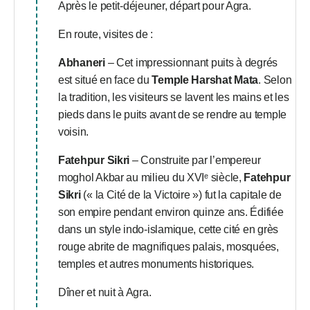
Après le petit-déjeuner, départ pour Agra.
En route, visites de :
Abhaneri
– Cet impressionnant puits à degrés
est situé en face du
Temple Harshat Mata
. Selon
la tradition, les visiteurs se lavent les mains et les
pieds dans le puits avant de se rendre au temple
voisin.
Fatehpur Sikri
– Construite par l’empereur
moghol Akbar au milieu du XVIᵉ siècle,
Fatehpur
Sikri
(« la Cité de la Victoire ») fut la capitale de
son empire pendant environ quinze ans. Édifiée
dans un style indo-islamique, cette cité en grès
rouge abrite de magnifiques palais, mosquées,
temples et autres monuments historiques.
Dîner et nuit à Agra.