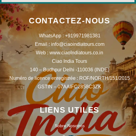
CONTACTEZ-NOUS
WhatsApp : +919971981381
Email : info@ciaoindiatours.com
Web : www.ciaoIndiatours.co.in
Ciao India Tours
140 – Budhpur Delhi -110036 (INDE)
Numéro de licence enregistrée : ROF/NORTH/151/2015
GSTIN – 07AAIFC2858C3ZK
LIENS UTILES
Sobre Nosotros