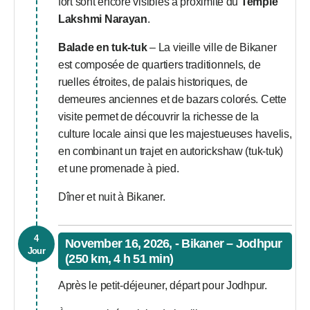
fort sont encore visibles à proximité du
Temple
Lakshmi Narayan
.
Balade en tuk-tuk
– La vieille ville de Bikaner
est composée de quartiers traditionnels, de
ruelles étroites, de palais historiques, de
demeures anciennes et de bazars colorés. Cette
visite permet de découvrir la richesse de la
culture locale ainsi que les majestueuses havelis,
en combinant un trajet en autorickshaw (tuk-tuk)
et une promenade à pied.
Dîner et nuit à Bikaner.
4
November 16, 2026, - Bikaner – Jodhpur
Jour
(250 km, 4 h 51 min)
Après le petit-déjeuner, départ pour Jodhpur.