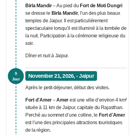
Birla Mandir
– Au pied du
Fort de Moti Dungri
se dresse le
Birla Mandir
, l’un des plus beaux
temples de Jaipur. Il est particulièrement
spectaculaire lorsqu’il est illuminé à la tombée de
la nuit. Participation à la cérémonie religieuse du
soir.
Dîner et nuit à Jaipur.
9
November 21, 2026, - Jaipur
Jour
Après le petit-déjeuner, début des visites.
Fort d’Amer
–
Amer
est une ville d’environ 4 km²
située à 11 km de Jaipur, capitale du Rajasthan.
Perché au sommet d’une colline, le
Fort d’Amer
est l’une des principales attractions touristiques
de la région.