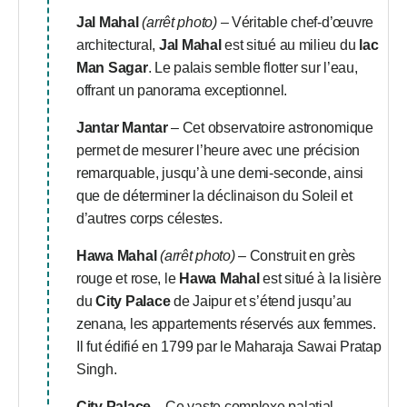
Jal Mahal
(arrêt photo)
– Véritable chef-d’œuvre
architectural,
Jal Mahal
est situé au milieu du
lac
Man Sagar
. Le palais semble flotter sur l’eau,
offrant un panorama exceptionnel.
Jantar Mantar
– Cet observatoire astronomique
permet de mesurer l’heure avec une précision
remarquable, jusqu’à une demi-seconde, ainsi
que de déterminer la déclinaison du Soleil et
d’autres corps célestes.
Hawa Mahal
(arrêt photo)
– Construit en grès
rouge et rose, le
Hawa Mahal
est situé à la lisière
du
City Palace
de Jaipur et s’étend jusqu’au
zenana, les appartements réservés aux femmes.
Il fut édifié en 1799 par le Maharaja Sawai Pratap
Singh.
City Palace
– Ce vaste complexe palatial