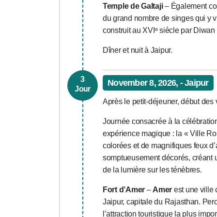
Temple de Galtaji
– Également con
du grand nombre de singes qui y v
construit au XVIᵉ siècle par Diwan
Dîner et nuit à Jaipur.
3
November 8, 2026, - Jaipur
Jour
Après le petit-déjeuner, début des v
Journée consacrée à la célébrati
expérience magique : la « Ville Ros
colorées et de magnifiques feux d’a
somptueusement décorés, créant une
de la lumière sur les ténèbres.
Fort d’Amer
–
Amer
est une ville
Jaipur, capitale du Rajasthan. Perc
l’attraction touristique la plus impo