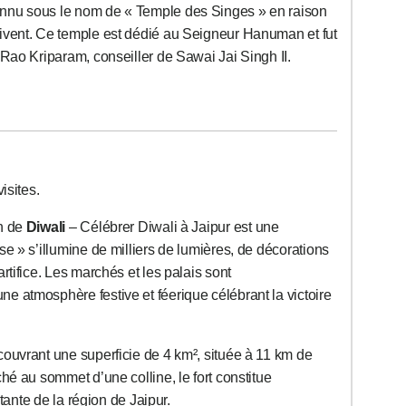
nu sous le nom de « Temple des Singes » en raison
ivent. Ce temple est dédié au Seigneur Hanuman et fut
 Rao Kriparam, conseiller de Sawai Jai Singh II.
isites.
on de
Diwali
– Célébrer Diwali à Jaipur est une
e » s’illumine de milliers de lumières, de décorations
rtifice. Les marchés et les palais sont
 atmosphère festive et féerique célébrant la victoire
 couvrant une superficie de 4 km², située à 11 km de
hé au sommet d’une colline, le fort constitue
rtante de la région de Jaipur.