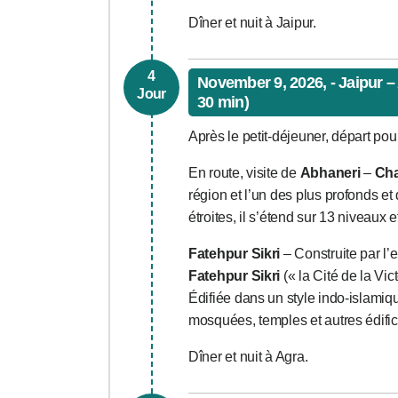
Dîner et nuit à Jaipur.
4
November 9, 2026, - Jaipur –
Jour
30 min)
Après le petit-déjeuner, départ pou
En route, visite de
Abhaneri
–
Cha
région et l’un des plus profonds e
étroites, il s’étend sur 13 niveaux 
Fatehpur Sikri
– Construite par l’
Fatehpur Sikri
(« la Cité de la Vic
Édifiée dans un style indo-islamiqu
mosquées, temples et autres édifi
Dîner et nuit à Agra.