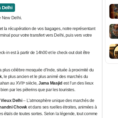
à Delhi
de New Delhi.
 et la récupération de vos bagages, notre représentant
rminal pour votre transfert vers Delhi, puis vers votre
eck-in est à partir de 14h00 et le check-out doit être
a plus célèbre mosquée d’Inde, située à proximité du
k
, le plus ancien et le plus animé des marchés du
Jahan au XVIIᵉ siècle,
Jama Masjid
est l’un des lieux
bien par les pèlerins que par les touristes.
 Vieux Delhi
– L’atmosphère unique des marchés de
handni Chowk
et dans ses ruelles étroites, animées à
es étals de toutes sortes. Selon la légende, tout comme