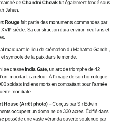
e marché de
Chandni Chowk
fut également fondé sous
ah Jahan.
rt Rouge
fait partie des monuments commandés par
VIIᵉ siècle. Sa construction dura environ neuf ans et
es.
al marquant le lieu de crémation du Mahatma Gandhi,
et symbole de la paix dans le monde.
i se dresse
India Gate
, un arc de triomphe de 42
d’un important carrefour. À l’image de son homologue
000 soldats indiens morts en combattant pour l’armée
uerre mondiale.
t House (Arrêt photo)
– Conçus par Sir Edwin
iments occupent un domaine de 330 acres. Édifié dans
se
possède une vaste véranda ouverte soutenue par