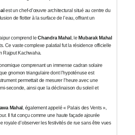
al
est un chef-d’œuvre architectural situé au centre du
usion de flotter à la surface de l’eau, offrant un
aipur comprend le
Chandra Mahal
, le
Mubarak Mahal
s. Ce vaste complexe palatial fut la résidence officielle
lan Rajput Kachwaha.
ronomique comprenant un immense cadran solaire
sque gnomon triangulaire dont l’hypoténuse est
instrument permettait de mesurer l’heure avec une
mi-seconde, ainsi que la déclinaison du soleil et
awa Mahal
, également appelé « Palais des Vents »,
pur. Il fut conçu comme une haute façade ajourée
 royale d’observer les festivités de rue sans être vues