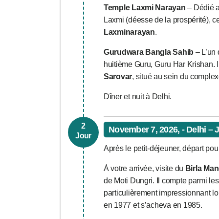
Temple Laxmi Narayan
– Dédié a
Laxmi (déesse de la prospérité), 
Laxminarayan
.
Gurudwara Bangla Sahib
– L’un 
huitième Guru, Guru Har Krishan. I
Sarovar
, situé au sein du complex
Dîner et nuit à Delhi.
2
November 7, 2026, - Delhi – 
Jour
Après le petit-déjeuner, départ pour
À votre arrivée, visite du
Birla Man
de Moti Dungri. Il compte parmi le
particulièrement impressionnant lor
en 1977 et s’acheva en 1985.