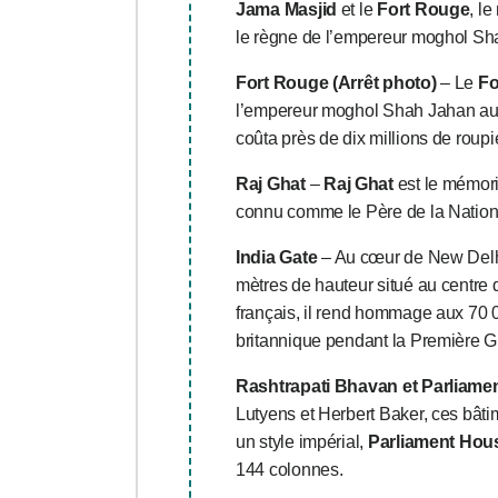
Jama Masjid
et le
Fort Rouge
, l
le règne de l’empereur moghol Sh
Fort Rouge (Arrêt photo)
– Le
Fo
l’empereur moghol Shah Jahan au X
coûta près de dix millions de roupi
Raj Ghat
–
Raj Ghat
est le mémori
connu comme le Père de la Nation 
India Gate
– Au cœur de New Delh
mètres de hauteur situé au centre 
français, il rend hommage aux 70 
britannique pendant la Première G
Rashtrapati Bhavan et Parliamen
Lutyens et Herbert Baker, ces bât
un style impérial,
Parliament Hou
144 colonnes.