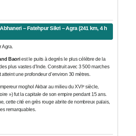
 Abhaneri – Fatehpur Sikri – Agra (241 km, 4 h
r Agra.
nd Baori
est le puits à degrés le plus célèbre de la
t des plus vastes d’Inde. Construit avec 3 500 marches
et atteint une profondeur d’environ 30 mètres.
empereur moghol Akbar au milieu du XVIᵉ siècle,
toire ») fut la capitale de son empire pendant 15 ans.
e, cette cité en grès rouge abrite de nombreux palais,
ces remarquables.