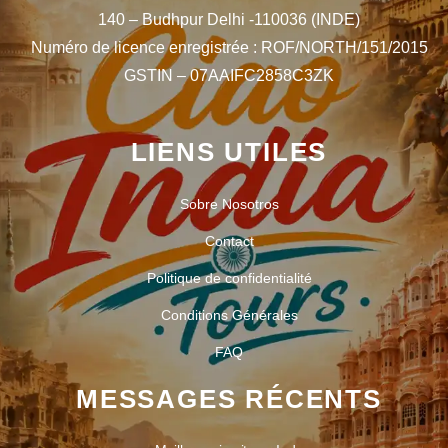
140 – Budhpur Delhi -110036 (INDE)
Numéro de licence enregistrée : ROF/NORTH/151/2015
GSTIN – 07AAIFC2858C3ZK
LIENS UTILES
Sobre Nosotros
Contact
Politique de confidentialité
Conditions Générales
FAQ
MESSAGES RÉCENTS