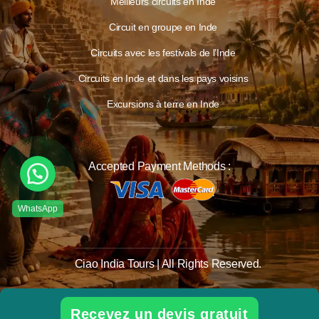
Meilleurs circuits en Inde
Circuit en groupe en Inde
Circuits avec les festivals de l’Inde
Circuits en Inde et dans les pays voisins
Excursions à terre en Inde
Accepted Payment Methods :
Ciao India Tours | All Rights Reserved.
Recevez un devis gratuit