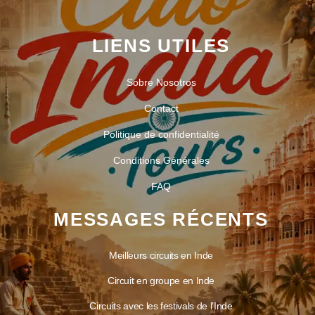
LIENS UTILES
Sobre Nosotros
Contact
Politique de confidentialité
Conditions Générales
FAQ
MESSAGES RÉCENTS
Meilleurs circuits en Inde
Circuit en groupe en Inde
Circuits avec les festivals de l’Inde