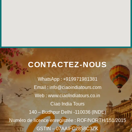
CONTACTEZ-NOUS
WhatsApp : +919971981381
Email : info@ciaoindiatours.com
Web : www.ciaoIndiatours.co.in
Ciao India Tours
140 – Budhpur Delhi -110036 (INDE)
Numéro de licence enregistrée : ROF/NORTH/151/2015
GSTIN – 07AAIFC2858C3ZK