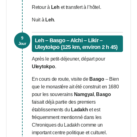
Retour à
Leh
et transfert à l’hôtel.
Nuit à
Leh
.
9
Leh – Basgo – Alchi – Likir –
Jour
Uleytokpo (125 km, environ 2 h 45)
Après le petit-déjeuner, départ pour
Uleytokpo
.
En cours de route, visite de
Basgo
– Bien
que le monastère ait été construit en 1680
pour les souverains
Namgyal
,
Basgo
faisait déjà partie des premiers
établissements du
Ladakh
et est
fréquemment mentionné dans les
Chroniques du Ladakh comme un
important centre politique et culturel.