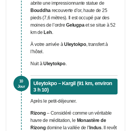
abrite une impressionnante statue de
Bouddha
recouverte d’or, haute de 25
pieds (7,6 mètres). Il est occupé par des
moines de l’ordre
Gelugpa
et se situe à 52
km de
Leh
.
À votre arrivée à
Uleytokpo
, transfert à
l’hôtel.
Nuit à
Uleytokpo
.
10
Uleytokpo – Kargil (91 km, environ
Jour
3 h 10)
Après le petit-déjeuner.
Rizong
– Considéré comme un véritable
havre de méditation, le
Monastère de
Rizong
domine la vallée de l’
Indus
. Il revêt