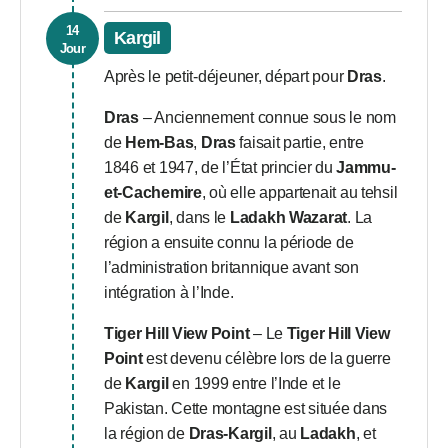
14
Kargil
Jour
Après le petit-déjeuner, départ pour
Dras
.
Dras
– Anciennement connue sous le nom
de
Hem-Bas
,
Dras
faisait partie, entre
1846 et 1947, de l’État princier du
Jammu-
et-Cachemire
, où elle appartenait au tehsil
de
Kargil
, dans le
Ladakh Wazarat
. La
région a ensuite connu la période de
l’administration britannique avant son
intégration à l’Inde.
Tiger Hill View Point
– Le
Tiger Hill View
Point
est devenu célèbre lors de la guerre
de
Kargil
en 1999 entre l’Inde et le
Pakistan. Cette montagne est située dans
la région de
Dras-Kargil
, au
Ladakh
, et