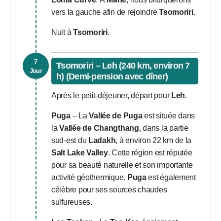
vers la gauche afin de rejoindre
Tsomoriri
.
Nuit à
Tsomoriri
.
7
Tsomoriri – Leh (240 km, environ 7
Jour
h) (Demi-pension avec dîner)
Après le petit-déjeuner, départ pour
Leh
.
Puga
– La
Vallée de Puga
est située dans
la
Vallée de Changthang
, dans la partie
sud-est du
Ladakh
, à environ 22 km de la
Salt Lake Valley
. Cette région est réputée
pour sa beauté naturelle et son importante
activité géothermique.
Puga
est également
célèbre pour ses sources chaudes
sulfureuses.