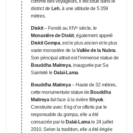
comme des voyageurs, il est situé dans le
district de
Leh
, à une altitude de 5 359
mètres.
Diskit
– Fondé au XIVᵉ siècle, le
Monastère de Diskit
, également appelé
Diskit Gompa
, est le plus ancien et le plus
vaste monastère de la
Vallée de la Nubra
.
Son principal attrait est l’immense statue de
Bouddha Maitreya
, inaugurée par Sa
Sainteté le
Dalaï-Lama
.
Bouddha Maitreya
– Haute de 32 mètres,
cette monumentale statue de
Bouddha
Maitreya
fait face à la rivière
Shyok
.
Construite avec 8 kg d’or offerts par le
responsable du gompa, elle a été
consacrée par le
Dalaï-Lama
le 24 juillet
2010. Selon la tradition, elle a été érigée