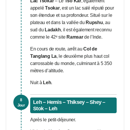
Lac Tsokar
– Le
Tso Kar
, également
appelé
Tsokar
, est un lac salé réputé pour
son étendue et sa profondeur. Situé sur le
plateau et dans la vallée du
Rupshu
, au
sud du
Ladakh
, il est également reconnu
comme le 42ᵉ site
Ramsar
de l’Inde.
En cours de route, arrêt au
Col de
Tanglang La
, le deuxième plus haut col
carrossable du monde, culminant à 5 350
mètres d’altitude.
Nuit à
Leh
.
8
Leh – Hemis – Thiksey – Shey –
Jour
Stok – Leh
Après le petit-déjeuner.