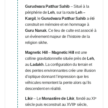
Gurudwara Patthar Sahib
– Situé à la
périphérie de
Leh
, sur la route
Leh –
Kargil
, le
Gurudwara Patthar Sahib
a été
construit en mémoire et en hommage à
Guru Nanak
. Ce lieu de culte est associé à
un événement majeur de l’histoire de la
religion sikhe.
Magnetic Hill
–
Magnetic Hill
est une
colline gravitationnelle située près de
Leh
,
au
Ladakh
. La configuration du terrain et
des pentes environnantes crée une illusion
d’optique donnant l’impression que les
véhicules remontent la pente alors qu’ils
descendent en réalité.
Likir
– Le
Monastère de Likir
, fondé au XIᵉ
siècle puis reconstruit au XVIIIᵉ siècle,