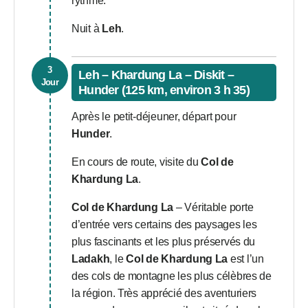
rythme.
Nuit à
Leh
.
3
Leh – Khardung La – Diskit –
Jour
Hunder (125 km, environ 3 h 35)
Après le petit-déjeuner, départ pour
Hunder
.
En cours de route, visite du
Col de
Khardung La
.
Col de Khardung La
– Véritable porte
d’entrée vers certains des paysages les
plus fascinants et les plus préservés du
Ladakh
, le
Col de Khardung La
est l’un
des cols de montagne les plus célèbres de
la région. Très apprécié des aventuriers