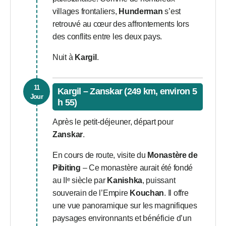
villages frontaliers,
Hunderman
s’est
retrouvé au cœur des affrontements lors
des conflits entre les deux pays.
Nuit à
Kargil
.
11
Kargil – Zanskar (249 km, environ 5
Jour
h 55)
Après le petit-déjeuner, départ pour
Zanskar
.
En cours de route, visite du
Monastère de
Pibiting
– Ce monastère aurait été fondé
au IIᵉ siècle par
Kanishka
, puissant
souverain de l’Empire
Kouchan
. Il offre
une vue panoramique sur les magnifiques
paysages environnants et bénéficie d’un