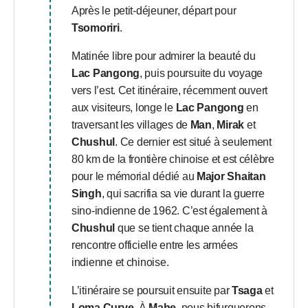
Après le petit-déjeuner, départ pour
Tsomoriri
.
Matinée libre pour admirer la beauté du
Lac Pangong
, puis poursuite du voyage
vers l’est. Cet itinéraire, récemment ouvert
aux visiteurs, longe le
Lac Pangong
en
traversant les villages de
Man
,
Mirak
et
Chushul
. Ce dernier est situé à seulement
80 km de la frontière chinoise et est célèbre
pour le mémorial dédié au
Major Shaitan
Singh
, qui sacrifia sa vie durant la guerre
sino-indienne de 1962. C’est également à
Chushul
que se tient chaque année la
rencontre officielle entre les armées
indienne et chinoise.
L’itinéraire se poursuit ensuite par
Tsaga
et
Loma Curve
. À
Mahe
, nous bifurquerons