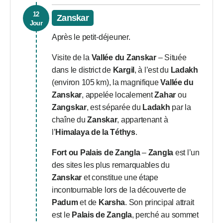
12
Zanskar
Jour
Après le petit-déjeuner.
Visite de la
Vallée du Zanskar
– Située
dans le district de
Kargil
, à l’est du
Ladakh
(environ 105 km), la magnifique
Vallée du
Zanskar
, appelée localement
Zahar
ou
Zangskar
, est séparée du
Ladakh
par la
chaîne du
Zanskar
, appartenant à
l’
Himalaya de la Téthys
.
Fort ou Palais de Zangla
–
Zangla
est l’un
des sites les plus remarquables du
Zanskar
et constitue une étape
incontournable lors de la découverte de
Padum
et de
Karsha
. Son principal attrait
est le
Palais de Zangla
, perché au sommet