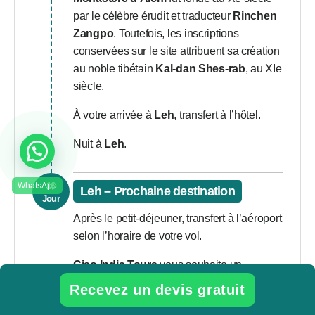
par le célèbre érudit et traducteur
Rinchen
Zangpo
. Toutefois, les inscriptions
conservées sur le site attribuent sa création
au noble tibétain
Kal-dan Shes-rab
, au XIe
siècle.
À votre arrivée à
Leh
, transfert à l’hôtel.
Nuit à
Leh
.
16
Leh – Prochaine destination
Jour
Après le petit-déjeuner, transfert à l’aéroport
selon l’horaire de votre vol.
Ciao India Tours
vous souhaite un
agréable voyage.
Recevez un devis gratuit