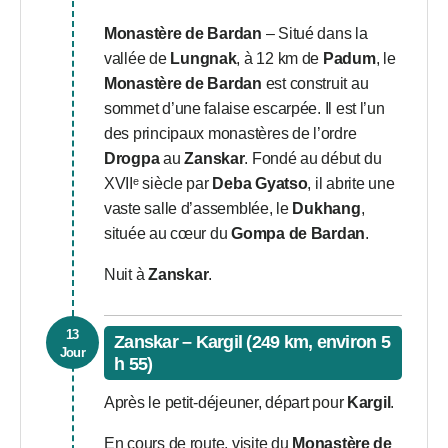
Monastère de Bardan
– Situé dans la
vallée de
Lungnak
, à 12 km de
Padum
, le
Monastère de Bardan
est construit au
sommet d’une falaise escarpée. Il est l’un
des principaux monastères de l’ordre
Drogpa
au
Zanskar
. Fondé au début du
XVIIᵉ siècle par
Deba Gyatso
, il abrite une
vaste salle d’assemblée, le
Dukhang
,
située au cœur du
Gompa de Bardan
.
Nuit à
Zanskar
.
13
Zanskar – Kargil (249 km, environ 5
Jour
h 55)
Après le petit-déjeuner, départ pour
Kargil
.
En cours de route, visite du
Monastère de