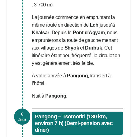
: 3 700 m).
La journée commence en empruntant la
même route en direction de
Leh
jusqu’à
Khalsar
. Depuis le
Pont d’Agyam
, nous
emprunterons la route de gauche menant
aux villages de
Shyok
et
Durbuk
. Cet
itinéraire étant peu fréquenté, la circulation
y est généralement très faible.
À votre arrivée à
Pangong
, transfert à
l’hôtel.
Nuit à
Pangong
.
6
Pangong – Tsomoriri (180 km,
Jour
environ 7 h) (Demi-pension avec
dîner)