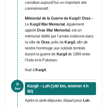
constitue aujourd’hui un important site
commémoratif.
Mémorial de la Guerre de Kargil / Dras
–
Le
Kargil War Memorial
, également
appelé
Dras War Memorial
, est un
mémorial édifié par l’armée indienne dans
la ville de
Dras
, près de
Kargil
, afin de
rendre hommage aux soldats tombés
durant la guerre de
Kargil
de 1999 entre
l’Inde et le Pakistan.
Nuit à
Kargil
.
15
Kargil – Leh (140 km, environ 4 h
Jour
50)
Après le petit-déjeuner, départ pour
Leh
.