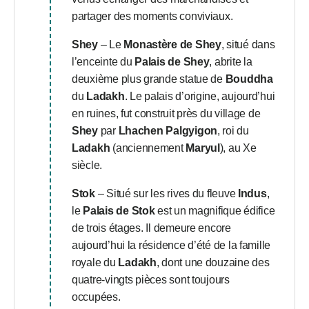
partager des moments conviviaux.
Shey
– Le
Monastère de Shey
, situé dans
l’enceinte du
Palais de Shey
, abrite la
deuxième plus grande statue de
Bouddha
du
Ladakh
. Le palais d’origine, aujourd’hui
en ruines, fut construit près du village de
Shey
par
Lhachen Palgyigon
, roi du
Ladakh
(anciennement
Maryul
), au Xe
siècle.
Stok
– Situé sur les rives du fleuve
Indus
,
le
Palais de Stok
est un magnifique édifice
de trois étages. Il demeure encore
aujourd’hui la résidence d’été de la famille
royale du
Ladakh
, dont une douzaine des
quatre-vingts pièces sont toujours
occupées.