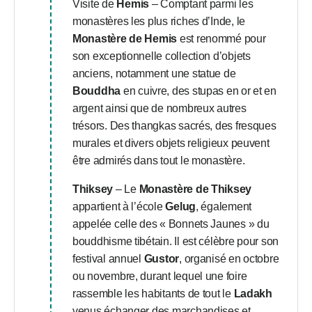
Visite de
Hemis
– Comptant parmi les
monastères les plus riches d’Inde, le
Monastère de Hemis
est renommé pour
son exceptionnelle collection d’objets
anciens, notamment une statue de
Bouddha
en cuivre, des stupas en or et en
argent ainsi que de nombreux autres
trésors. Des thangkas sacrés, des fresques
murales et divers objets religieux peuvent
être admirés dans tout le monastère.
Thiksey
– Le
Monastère de Thiksey
appartient à l’école
Gelug
, également
appelée celle des « Bonnets Jaunes » du
bouddhisme tibétain. Il est célèbre pour son
festival annuel
Gustor
, organisé en octobre
ou novembre, durant lequel une foire
rassemble les habitants de tout le
Ladakh
venus échanger des marchandises et