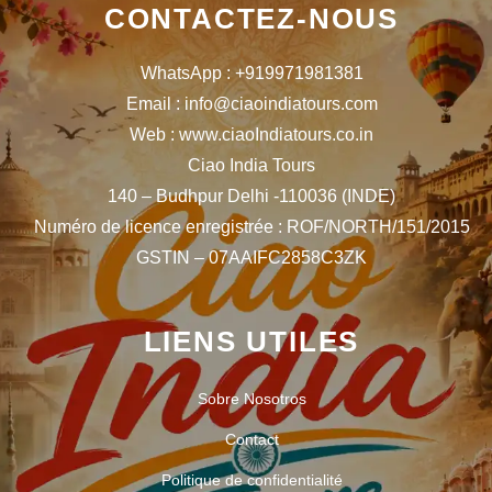
CONTACTEZ-NOUS
WhatsApp : +919971981381
Email : info@ciaoindiatours.com
Web : www.ciaoIndiatours.co.in
Ciao India Tours
140 – Budhpur Delhi -110036 (INDE)
Numéro de licence enregistrée : ROF/NORTH/151/2015
GSTIN – 07AAIFC2858C3ZK
LIENS UTILES
Sobre Nosotros
Contact
Politique de confidentialité