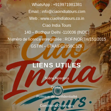
WhatsApp : +919971981381
Email : info@ciaoindiatours.com
Web : www.ciaoIndiatours.co.in
Ciao India Tours
140 – Budhpur Delhi -110036 (INDE)
Numéro de licence enregistrée : ROF/NORTH/151/2015
GSTIN – 07AAIFC2858C3ZK
LIENS UTILES
Sobre Nosotros
Contact
Politique de confidentialité
Conditions Générales