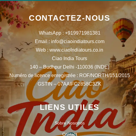
CONTACTEZ-NOUS
WhatsApp : +919971981381
Email : info@ciaoindiatours.com
Web : www.ciaoIndiatours.co.in
Ciao India Tours
140 – Budhpur Delhi -110036 (INDE)
Numéro de licence enregistrée : ROF/NORTH/151/2015
GSTIN – 07AAIFC2858C3ZK
LIENS UTILES
Sobre Nosotros
Contact