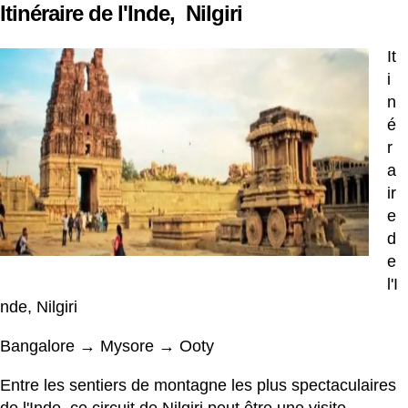
Itinéraire de l'Inde,
Nilgiri
It
i
n
é
r
a
ir
e
d
e
l'I
nde, Nilgiri
Bangalore → Mysore → Ooty
Entre les sentiers de montagne les plus spectaculaires