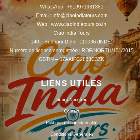
WhatsApp : +919971981381
Email : info@ciaoindiatours.com
Web : www.ciaoIndiatours.co.in
Ciao India Tours
140 – Budhpur Delhi -110036 (INDE)
Numéro de licence enregistrée : ROF/NORTH/151/2015
GSTIN – 07AAIFC2858C3ZK
LIENS UTILES
Sobre Nosotros
Contact
Politique de confidentialité
Conditions Générales