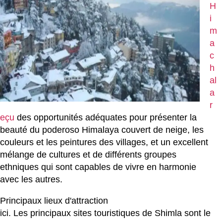
H
i
m
a
c
h
al
a
r
eçu
des opportunités adéquates pour présenter la
beauté du poderoso Himalaya couvert de neige, les
couleurs et les peintures des villages, et un excellent
mélange de cultures et de différents groupes
ethniques qui sont capables de vivre en harmonie
avec les autres.
Principaux lieux d'attraction
ici. Les principaux sites touristiques de Shimla sont le