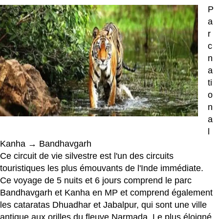
P
a
r
c
n
a
ti
o
n
a
l
Kanha → Bandhavgarh
Ce circuit de vie silvestre est l'un des circuits
touristiques les plus émouvants de l'Inde immédiate.
Ce voyage de 5 nuits et 6 jours comprend le parc
Bandhavgarh et Kanha en MP et comprend également
les cataratas Dhuadhar et Jabalpur, qui sont une ville
antique aux orilles du fleuve Narmada. Le plus éloigné