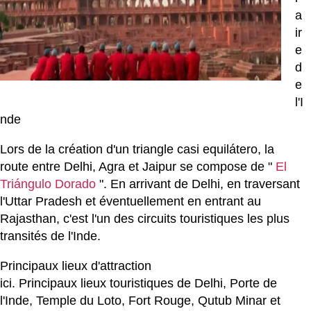
a
ir
e
d
e
l'I
nde
Lors de la création d'un triangle casi equilátero, la
route entre Delhi, Agra et Jaipur se compose de "
El
Triángulo Dorado
". En arrivant de Delhi, en traversant
l'Uttar Pradesh et éventuellement en entrant au
Rajasthan, c'est l'un des circuits touristiques les plus
transités de l'Inde.
Principaux lieux d'attraction
ici. Principaux lieux touristiques de Delhi, Porte de
l'Inde, Temple du Loto, Fort Rouge, Qutub Minar et