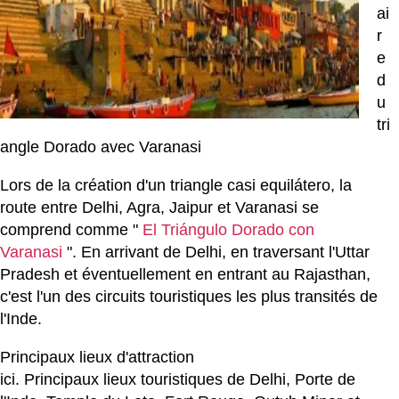
ai
r
e
d
u
tri
angle Dorado avec Varanasi
Lors de la création d'un triangle casi equilátero, la
route entre Delhi, Agra, Jaipur et Varanasi se
comprend comme "
El Triángulo Dorado con
Varanasi
". En arrivant de Delhi, en traversant l'Uttar
Pradesh et éventuellement en entrant au Rajasthan,
c'est l'un des circuits touristiques les plus transités de
l'Inde.
Principaux lieux d'attraction
ici. Principaux lieux touristiques de Delhi, Porte de