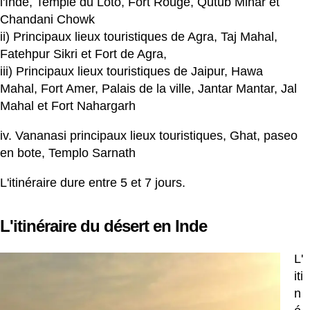
l'Inde, Temple du Loto, Fort Rouge, Qutub Minar et
Chandani Chowk
ii) Principaux lieux touristiques de Agra, Taj Mahal,
Fatehpur Sikri et Fort de Agra,
iii) Principaux lieux touristiques de Jaipur, Hawa
Mahal, Fort Amer, Palais de la ville, Jantar Mantar, Jal
Mahal et Fort Nahargarh
iv. Vananasi principaux lieux touristiques, Ghat, paseo
en bote, Templo Sarnath
L'itinéraire dure entre 5 et 7 jours.
L'itinéraire du désert en Inde
L'
iti
n