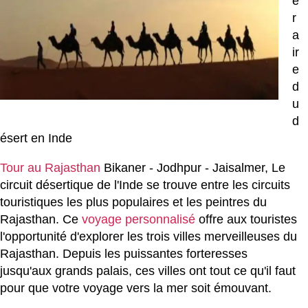
é
r
a
ir
e
d
u
d
ésert en Inde
Tour au Rajasthan
Bikaner - Jodhpur - Jaisalmer, Le
circuit désertique de l'Inde se trouve entre les circuits
touristiques les plus populaires et les peintres du
Rajasthan. Ce
voyage personnalisé
offre aux touristes
l'opportunité d'explorer les trois villes merveilleuses du
Rajasthan. Depuis les puissantes forteresses
jusqu'aux grands palais, ces villes ont tout ce qu'il faut
pour que votre voyage vers la mer soit émouvant.