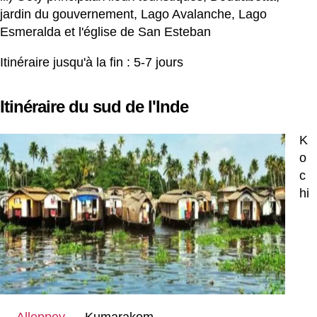
jardin du gouvernement, Lago Avalanche, Lago
Esmeralda et l'église de San Esteban
Itinéraire jusqu'à la fin : 5-7 jours
Itinéraire du sud de l'Inde
K
o
c
hi
→
Alleppey
→ Kumarakom