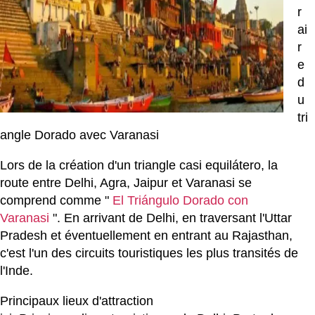
r
ai
r
e
d
u
tri
angle Dorado avec Varanasi
Lors de la création d'un triangle casi equilátero, la
route entre Delhi, Agra, Jaipur et Varanasi se
comprend comme "
El Triángulo Dorado con
Varanasi
". En arrivant de Delhi, en traversant l'Uttar
Pradesh et éventuellement en entrant au Rajasthan,
c'est l'un des circuits touristiques les plus transités de
l'Inde.
Principaux lieux d'attraction