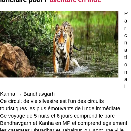
P
a
r
c
n
a
ti
o
n
a
l
Kanha → Bandhavgarh
Ce circuit de vie silvestre est l'un des circuits
touristiques les plus émouvants de l'Inde immédiate.
Ce voyage de 5 nuits et 6 jours comprend le parc
Bandhavgarh et Kanha en MP et comprend également
les cataratas Dhuadhar et Jabalpur, qui sont une ville