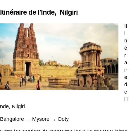
Itinéraire de l'Inde,
Nilgiri
It
i
n
é
r
a
ir
e
d
e
l'I
nde, Nilgiri
Bangalore → Mysore → Ooty