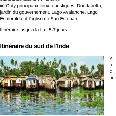
iii) Ooty principaux lieux touristiques, Doddabetta,
jardin du gouvernement, Lago Avalanche, Lago
Esmeralda et l'église de San Esteban
Itinéraire jusqu'à la fin : 5-7 jours
Itinéraire du sud de l'Inde
K
o
c
hi