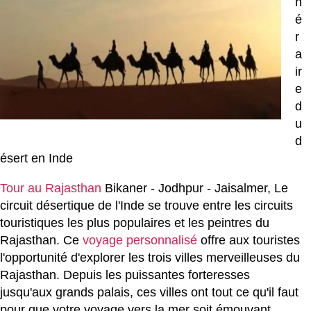
n
é
r
a
ir
e
d
u
d
ésert en Inde
Tour au Rajasthan
Bikaner - Jodhpur - Jaisalmer, Le
circuit désertique de l'Inde se trouve entre les circuits
touristiques les plus populaires et les peintres du
Rajasthan. Ce
voyage personnalisé
offre aux touristes
l'opportunité d'explorer les trois villes merveilleuses du
Rajasthan. Depuis les puissantes forteresses
jusqu'aux grands palais, ces villes ont tout ce qu'il faut
pour que votre voyage vers la mer soit émouvant.