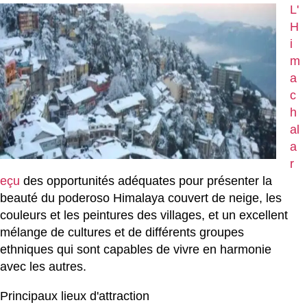
L'
H
i
m
a
c
h
al
a
r
eçu
des opportunités adéquates pour présenter la
beauté du poderoso Himalaya couvert de neige, les
couleurs et les peintures des villages, et un excellent
mélange de cultures et de différents groupes
ethniques qui sont capables de vivre en harmonie
avec les autres.
Principaux lieux d'attraction