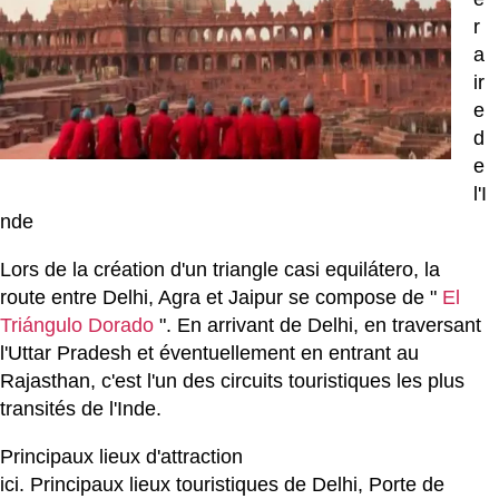
r
a
ir
e
d
e
l'I
nde
Lors de la création d'un triangle casi equilátero, la
route entre Delhi, Agra et Jaipur se compose de "
El
Triángulo Dorado
". En arrivant de Delhi, en traversant
l'Uttar Pradesh et éventuellement en entrant au
Rajasthan, c'est l'un des circuits touristiques les plus
transités de l'Inde.
Principaux lieux d'attraction
ici. Principaux lieux touristiques de Delhi, Porte de