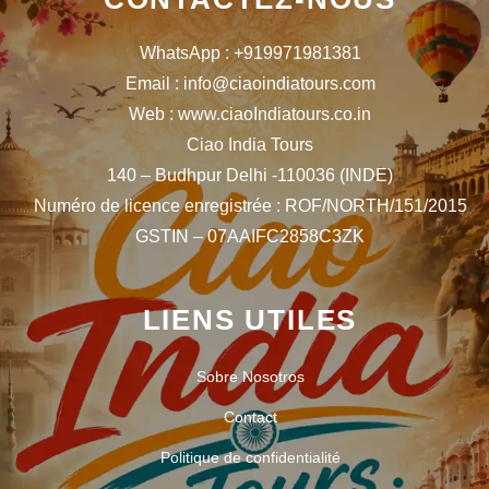
WhatsApp : +919971981381
Email : info@ciaoindiatours.com
Web : www.ciaoIndiatours.co.in
Ciao India Tours
140 – Budhpur Delhi -110036 (INDE)
Numéro de licence enregistrée : ROF/NORTH/151/2015
GSTIN – 07AAIFC2858C3ZK
LIENS UTILES
Sobre Nosotros
Contact
Politique de confidentialité