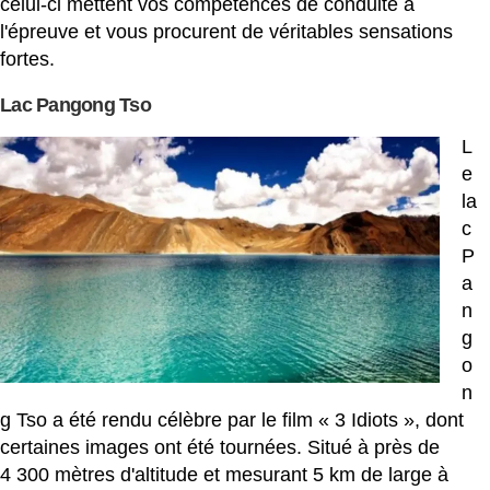
celui-ci mettent vos compétences de conduite à
l'épreuve et vous procurent de véritables sensations
fortes.
Lac Pangong Tso
L
e
la
c
P
a
n
g
o
n
g Tso a été rendu célèbre par le film « 3 Idiots », dont
certaines images ont été tournées. Situé à près de
4 300 mètres d'altitude et mesurant 5 km de large à