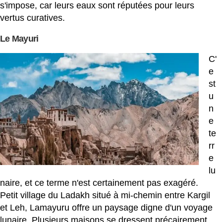
s'impose, car leurs eaux sont réputées pour leurs
vertus curatives.
Le Mayuri
C'
e
st
u
n
e
te
rr
e
lu
naire, et ce terme n'est certainement pas exagéré.
Petit village du Ladakh situé à mi-chemin entre Kargil
et Leh, Lamayuru offre un paysage digne d'un voyage
lunaire. Plusieurs maisons se dressent précairement