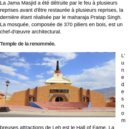
La Jama Masjid a été détruite par le feu à plusieurs
reprises avant d'être restaurée à plusieurs reprises, la
dernière étant réalisée par le maharaja Pratap Singh.
La mosquée, composée de 370 piliers en bois, est un
chef-d'œuvre architectural.
Temple de la renommée.
L'
u
n
e
d
e
s
n
o
m
breuses attractions de Leh est le Hall of Fame. La