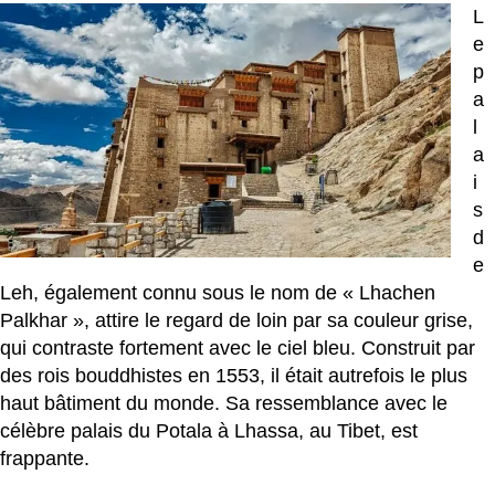
L
e
p
a
l
a
i
s
d
e
Leh, également connu sous le nom de « Lhachen
Palkhar », attire le regard de loin par sa couleur grise,
qui contraste fortement avec le ciel bleu. Construit par
des rois bouddhistes en 1553, il était autrefois le plus
haut bâtiment du monde. Sa ressemblance avec le
célèbre palais du Potala à Lhassa, au Tibet, est
frappante.