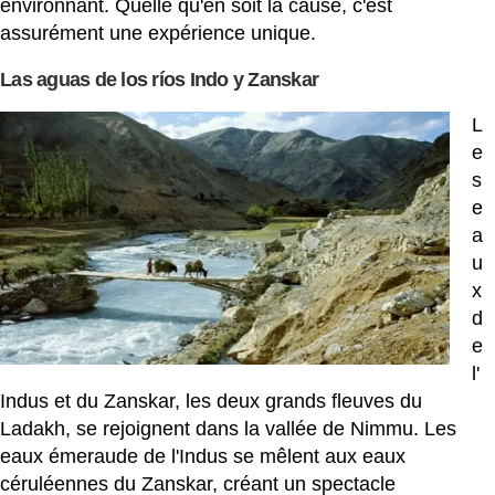
environnant. Quelle qu'en soit la cause, c'est
assurément une expérience unique.
Las aguas de los ríos Indo y Zanskar
L
e
s
e
a
u
x
d
e
l'
Indus et du Zanskar, les deux grands fleuves du
Ladakh, se rejoignent dans la vallée de Nimmu. Les
eaux émeraude de l'Indus se mêlent aux eaux
céruléennes du Zanskar, créant un spectacle