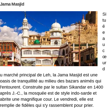
Jama Masjid
Si
tu
é
e
a
u
c
œ
ur
d
u marché principal de Leh, la Jama Masjid est une
oasis de tranquillité au milieu des bazars animés qui
l'entourent. Construite par le sultan Sikandar en 1400
après J.-C., la mosquée est de style indo-sarde et
abrite une magnifique cour. Le vendredi, elle est
remplie de fidèles qui s'y rassemblent pour prier.