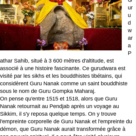
ur
u
d
w
ar
a
P
athar Sahib, situé à 3 600 mètres d'altitude, est
associé à une histoire fascinante. Ce gurudwara est
visité par les sikhs et les bouddhistes tibétains, qui
considèrent Guru Nanak comme un saint bouddhiste
sous le nom de Guru Gompka Maharaj.
On pense qu'entre 1515 et 1518, alors que Guru
Nanak retournait au Pendjab après un voyage au
Sikkim, il s'y reposa quelque temps. On y trouve
l'empreinte corporelle de Guru Nanak et l'empreinte du
démon, que Guru Nanak aurait transformée grâce à