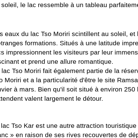
 soleil, le lac ressemble à un tableau parfaitem
s eaux du lac Tso Moriri scintillent au soleil, e
étranges formations. Situés à une latitude imp
cs impressionnent les visiteurs par leur immens
scinant et prend une allure romantique.
 lac Tso Moriri fait également partie de la ré
o Moriri et a la particularité d'être le site Rams
nvier à mars. Bien qu'il soit situé à environ 2
attendent valent largement le détour.
 lac Tso Kar est une autre attraction touristi
anc » en raison de ses rives recouvertes de dépô