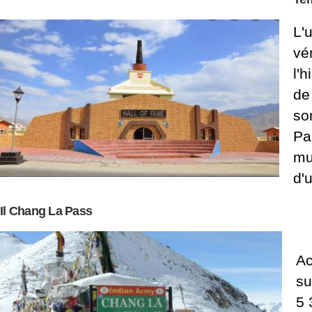
L'
vé
l'
de
so
Pa
mu
d'
Il Chang La Pass
Ac
su
5 