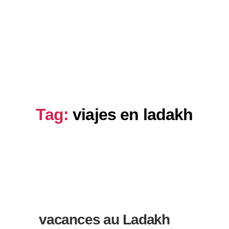
son
Idées de voyages
Sobre Nosotros
Tag:
viajes en ladakh
vacances au Ladakh