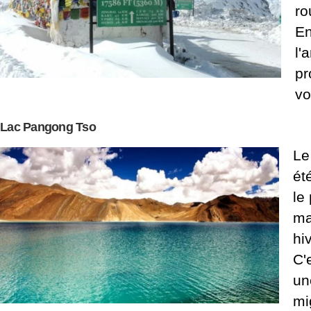
ro
En
l'
pr
vo
Lac Pangong Tso
Le
ét
le
ma
hiv
C'
un
mi