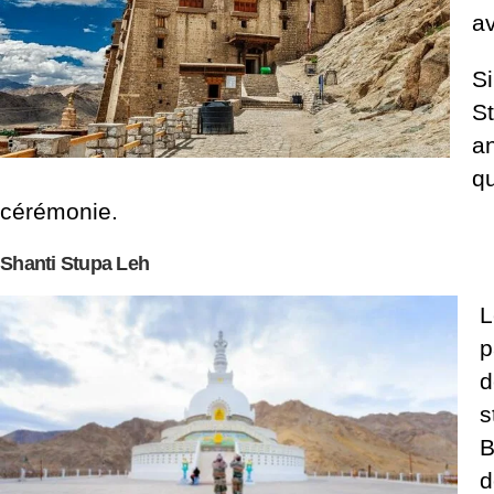
av
Si
St
an
qu
cérémonie.
Shanti Stupa Leh
L
p
d
s
B
d