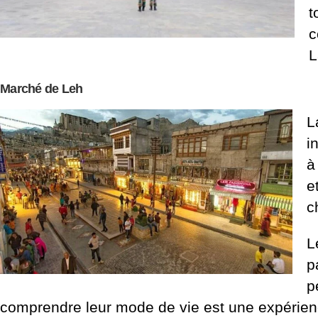
t
c
L
Marché de Leh
L
i
à
e
c
L
p
p
comprendre leur mode de vie est une expérience 