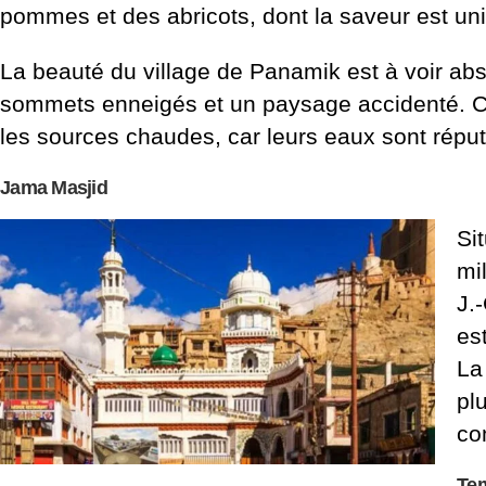
pommes et des abricots, dont la saveur est un
La beauté du village de Panamik est à voir ab
sommets enneigés et un paysage accidenté. C
les sources chaudes, car leurs eaux sont réput
Jama Masjid
Si
mi
J.
es
La
pl
co
Tem