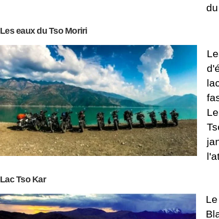
du
Les eaux du Tso Moriri
Le
d'
la
fa
Le
Ts
ja
l'
Lac Tso Kar
Le
Bl