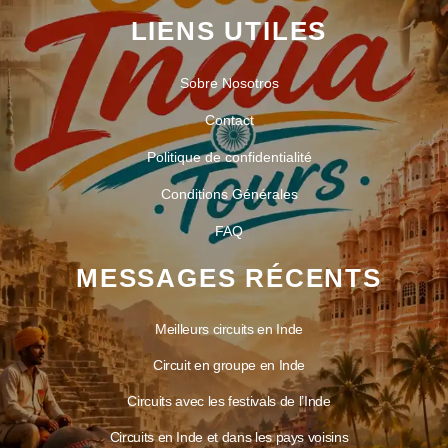
LIENS UTILES
Sobre Nosotros
Contact
Politique de confidentialité
Conditions Générales
FAQ
MESSAGES RÉCENTS
Meilleurs circuits en Inde
Circuit en groupe en Inde
Circuits avec les festivals de l’Inde
Circuits en Inde et dans les pays voisins