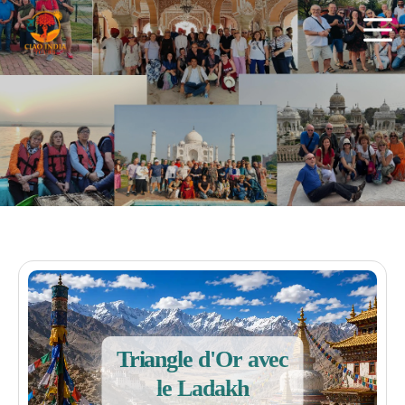
ciaoindiatours
Triangle d'Or avec
le Ladakh