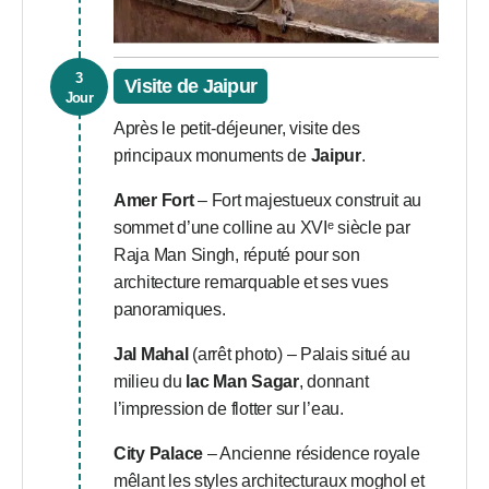
3
Visite de Jaipur
Jour
Après le petit-déjeuner, visite des
principaux monuments de
Jaipur
.
Amer Fort
– Fort majestueux construit au
sommet d’une colline au XVIᵉ siècle par
Raja Man Singh, réputé pour son
architecture remarquable et ses vues
panoramiques.
Jal Mahal
(arrêt photo) – Palais situé au
milieu du
lac Man Sagar
, donnant
l’impression de flotter sur l’eau.
City Palace
– Ancienne résidence royale
mêlant les styles architecturaux moghol et