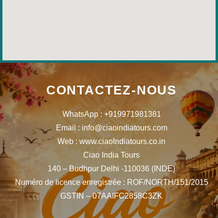
CONTACTEZ-NOUS
WhatsApp : +919971981381
Email : info@ciaoindiatours.com
Web : www.ciaoIndiatours.co.in
Ciao India Tours
140 – Budhpur Delhi -110036 (INDE)
Numéro de licence enregistrée : ROF/NORTH/151/2015
GSTIN – 07AAIFC2858C3ZK