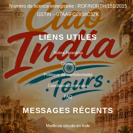
Numéro de licence enregistrée : ROF/NORTH/151/2015
GSTIN – 07AAIFC2858C3ZK
LIENS UTILES
Sobre Nosotros
Contact
Politique de confidentialité
Conditions Générales
FAQ
MESSAGES RÉCENTS
Meilleurs circuits en Inde