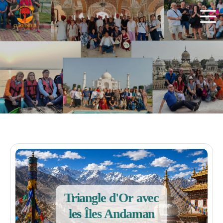
ciaoindiatours
Triangle d'Or avec
les Îles Andaman