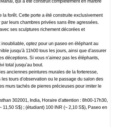
j Mahal, qui a été construit complètement en marbre
 la forêt. Cette porte a été construite exclusivement
r par leurs chambres privées sans être agressées.
, avec ses sculptures richement décorées et
 inoubliable, optez pour un paseo en éléphant au
nible jusqu'à 11h00 tous les jours, ainsi que d'assurer
 les déceptions. Si vous n'aimez pas les éléphants,
i total jusqu'au bout.
e les anciennes peintures murales de la forteresse,
s les tours d'observation ou le passage du salon des
es murs tachés de pierres précieuses pour imiter le
sthan 302001, India, Horaire d'attention : 8h00-17h30,
(~ 11,50 S$) ; (étudiant) 100 INR (~ 2,10 S$), Paseo en