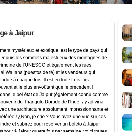
ge à Jaipur
ment mystérieux et exotique, est le type de pays qui
e. Depuis les sommets majestueux des montagnes de
trimoine de l'UNESCO et également les rues
i Wallahs (puestos de té) et les vendeurs qui
ndue à chaque fois. Il est en Inde trois fois
vant et le plus envoûtant que le précédent !
te dans le bel état de Jaipur (également connu comme
souvenir du Triángulo Dorado de l'Inde, ¿y adivina
avec une architecture absolument impressionnante et
 préférée ! ¿Non, je crie ? Vous avez une vue sur ces
indre et subirez pour réserver un boleto à Jaipur
pour à Jaipur quatre fois par semaine, voici toutes