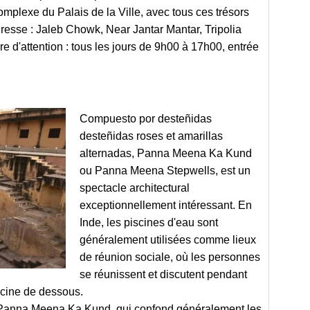
omplexe du Palais de la Ville, avec tous ces trésors
resse : Jaleb Chowk, Near Jantar Mantar, Tripolia
e d'attention : tous les jours de 9h00 à 17h00, entrée
Compuesto por desteñidas
desteñidas roses et amarillas
alternadas, Panna Meena Ka Kund
ou Panna Meena Stepwells, est un
spectacle architectural
exceptionnellement intéressant. En
Inde, les piscines d'eau sont
généralement utilisées comme lieux
de réunion sociale, où les personnes
se réunissent et discutent pendant
scine de dessous.
de Panna Meena Ka Kund, qui confond généralement les