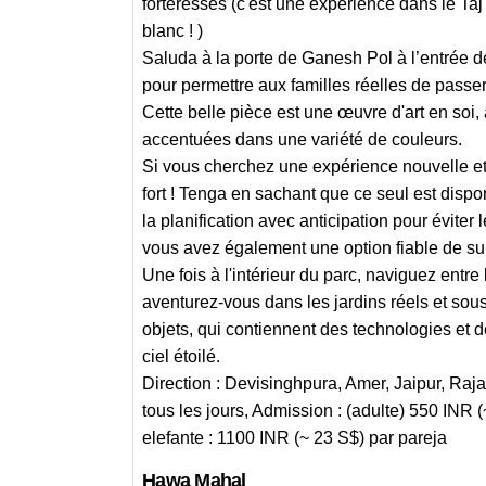
forteresses (c'est une expérience dans le Ta
blanc ! )
Saluda à la porte de Ganesh Pol à l’entrée de
pour permettre aux familles réelles de passe
Cette belle pièce est une œuvre d'art en soi
accentuées dans une variété de couleurs.
Si vous cherchez une expérience nouvelle et
fort ! Tenga en sachant que ce seul est dispo
la planification avec anticipation pour éviter
vous avez également une option fiable de suiv
Une fois à l'intérieur du parc, naviguez entr
aventurez-vous dans les jardins réels et sou
objets, qui contiennent des technologies et d
ciel étoilé.
Direction : Devisinghpura, Amer, Jaipur, Raja
tous les jours, Admission : (adulte) 550 INR 
elefante : 1100 INR (~ 23 S$) par pareja
Hawa Mahal