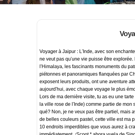
Voya
Voyager à Jaipur : L'Inde, avec son enchante
ne veut pas qu'une vie puisse être exploré
l'Himalaya, les fascinants monuments du pa
piétonnes et panoramiques flanquées par Cha
exposent leurs produits, ont une aventure atte
aujourd'hui, avec chaque voyage le plus émou
Lors de ma dernière visite, tu as eu une tar
la ville rose de l'Inde) comme partie de mon 
qué? Non, je ne veux pas être partiel, mais 
de belles couleurs pastel, cette ville est ma
10 endroits imperdibles que vous aurez à cra
immédiatement. ¡Scoot * ahora vuela de Singa